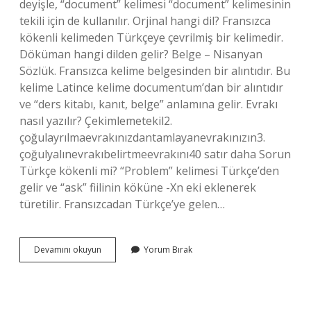
deyişle, “document” kelimesi “document” kelimesinin
tekili için de kullanılır. Orjinal hangi dil? Fransızca
kökenli kelimeden Türkçeye çevrilmiş bir kelimedir.
Döküman hangi dilden gelir? Belge – Nisanyan
Sözlük. Fransızca kelime belgesinden bir alıntıdır. Bu
kelime Latince kelime documentum’dan bir alıntıdır
ve “ders kitabı, kanıt, belge” anlamına gelir. Evrakı
nasıl yazılır? Çekimlemetekil2.
çoğulayrılmaevrakınızdantamlayanevrakınızın3.
çoğulyalınevrakıbelirtmeevrakını40 satır daha Sorun
Türkçe kökenli mi? “Problem” kelimesi Türkçe’den
gelir ve “ask” fiilinin köküne -Xn eki eklenerek
türetilir. Fransızcadan Türkçe’ye gelen…
Evrak
Devamını okuyun
Yorum Bırak
Hangi
Dil