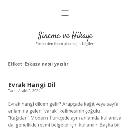
menüyü
Gizlilik Politikası
aç
Hakkımızda
Sinema ve Hikaye
Yasal Uyarı
Filmlerden ilham alan neşeli bilgiler!
Etiket:
Eskaza nasıl yazılır
Evrak Hangi Dil
Tarih: Aralık 2, 2024
Evrak hangi dilden gelir? Arapçada kağıt veya sayfa
anlamına gelen “varak” kelimesinin çoğulu.
“Kağıtlar.” Modern Türkçede aynı anlamda kullanılsa
da, genellikle resmi belgeler için kullanılır. Başka bir