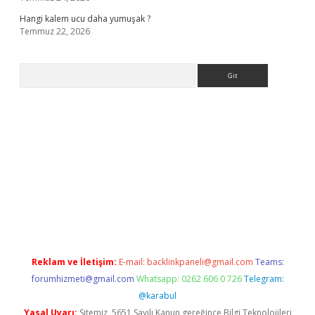
Hangi kalem ucu daha yumuşak ?
Temmuz 22, 2026
Arama
giriş
Reklam ve İletişim:
E-mail:
backlinkpaneli@gmail.com
Teams:
forumhizmeti@gmail.com
Whatsapp: 0262 606 0 726
Telegram:
@karabul
Yasal Uyarı:
Sitemiz, 5651 Sayılı Kanun gereğince Bilgi Teknolojileri