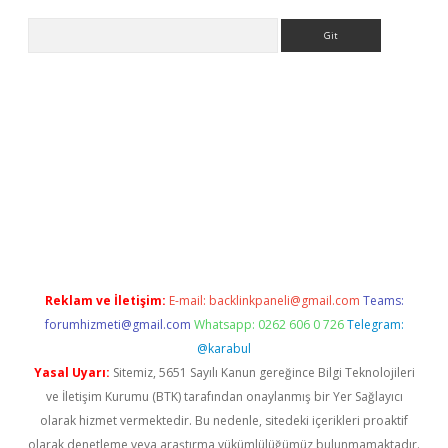
Arama
giriş
Reklam ve İletişim:
E-mail:
backlinkpaneli@gmail.com
Teams:
forumhizmeti@gmail.com
Whatsapp: 0262 606 0 726
Telegram:
@karabul
Yasal Uyarı:
Sitemiz, 5651 Sayılı Kanun gereğince Bilgi Teknolojileri
ve İletişim Kurumu (BTK) tarafından onaylanmış bir Yer Sağlayıcı
olarak hizmet vermektedir. Bu nedenle, sitedeki içerikleri proaktif
olarak denetleme veya araştırma yükümlülüğümüz bulunmamaktadır.