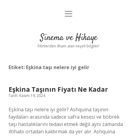
menüyü
Gizlilik Politikası
aç
Hakkımızda
Sinema ve Hikaye
Yasal Uyarı
Filmlerden ilham alan neşeli bilgiler!
Etiket:
Eşkina taşı nelere iyi gelir
Eşkina Taşının Fiyatı Ne Kadar
Tarih: Kasım 19, 2024
Eşkina taşı nelere iyi gelir? Ashquina taşının
faydaları arasında sadece safra kesesi ve böbrek
taşı hastalıklarını tedavi etmek değil aynı zamanda
iltihabı ortadan kaldırmak da yer alır. Ashquina