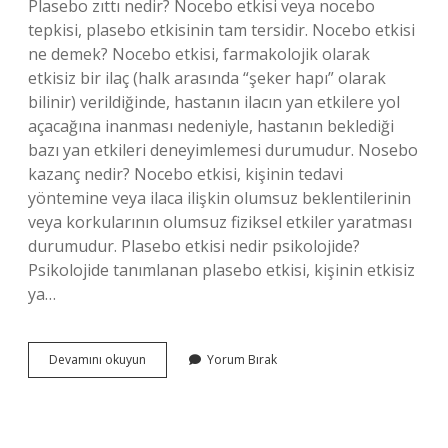
Plasebo zıttı nedir? Nocebo etkisi veya nocebo
tepkisi, plasebo etkisinin tam tersidir. Nocebo etkisi
ne demek? Nocebo etkisi, farmakolojik olarak
etkisiz bir ilaç (halk arasında “şeker hapı” olarak
bilinir) verildiğinde, hastanın ilacın yan etkilere yol
açacağına inanması nedeniyle, hastanın beklediği
bazı yan etkileri deneyimlemesi durumudur. Nosebo
kazanç nedir? Nocebo etkisi, kişinin tedavi
yöntemine veya ilaca ilişkin olumsuz beklentilerinin
veya korkularının olumsuz fiziksel etkiler yaratması
durumudur. Plasebo etkisi nedir psikolojide?
Psikolojide tanımlanan plasebo etkisi, kişinin etkisiz
ya…
Plasebo
Devamını okuyun
Yorum Bırak
Etkisinin
Tersi
Nedir