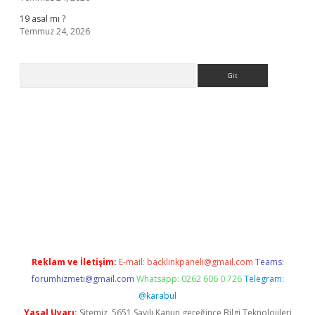
19 asal mı ?
Temmuz 24, 2026
Arama
 giriş
Reklam ve İletişim:
E-mail:
backlinkpaneli@gmail.com
Teams:
forumhizmeti@gmail.com
Whatsapp: 0262 606 0 726
Telegram:
@karabul
Yasal Uyarı:
Sitemiz, 5651 Sayılı Kanun gereğince Bilgi Teknolojileri