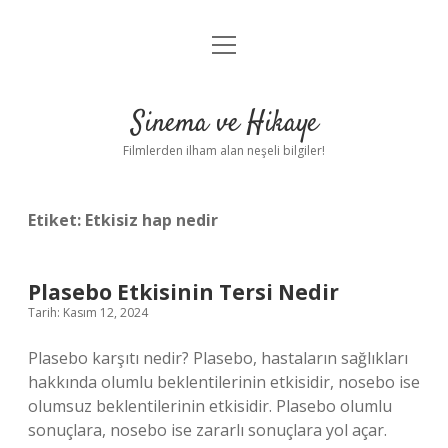
menüyü
Gizlilik Politikası
aç
Hakkımızda
Sinema ve Hikaye
Yasal Uyarı
Filmlerden ilham alan neşeli bilgiler!
Etiket:
Etkisiz hap nedir
Plasebo Etkisinin Tersi Nedir
Tarih: Kasım 12, 2024
Plasebo karşıtı nedir? Plasebo, hastaların sağlıkları
hakkında olumlu beklentilerinin etkisidir, nosebo ise
olumsuz beklentilerinin etkisidir. Plasebo olumlu
sonuçlara, nosebo ise zararlı sonuçlara yol açar.