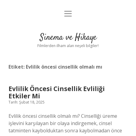
menüyü
Gizlilik Politikası
aç
Hakkımızda
Sinema ve Hikaye
Yasal Uyarı
Filmlerden ilham alan neşeli bilgiler!
Etiket:
Evlilik öncesi cinsellik olmalı mı
Evlilik Öncesi Cinsellik Evliliği
Etkiler Mi
Tarih: Şubat 18, 2025
Evlilik öncesi cinsellik olmalı mı? Cinselliği üreme
işlevini karşılayan bir olaya indirgemek, cinsel
tatminten kaybolduktan sonra kaybolmadan önce