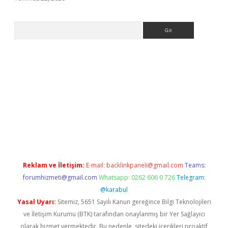
Arama
 giriş
Reklam ve İletişim:
E-mail:
backlinkpaneli@gmail.com
Teams:
forumhizmeti@gmail.com
Whatsapp: 0262 606 0 726
Telegram:
@karabul
Yasal Uyarı:
Sitemiz, 5651 Sayılı Kanun gereğince Bilgi Teknolojileri
ve İletişim Kurumu (BTK) tarafından onaylanmış bir Yer Sağlayıcı
olarak hizmet vermektedir. Bu nedenle, sitedeki içerikleri proaktif