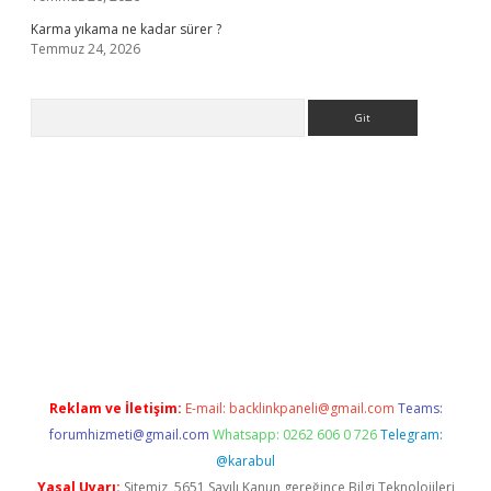
Karma yıkama ne kadar sürer ?
Temmuz 24, 2026
Arama
giriş
Reklam ve İletişim:
E-mail:
backlinkpaneli@gmail.com
Teams:
forumhizmeti@gmail.com
Whatsapp: 0262 606 0 726
Telegram:
@karabul
Yasal Uyarı:
Sitemiz, 5651 Sayılı Kanun gereğince Bilgi Teknolojileri