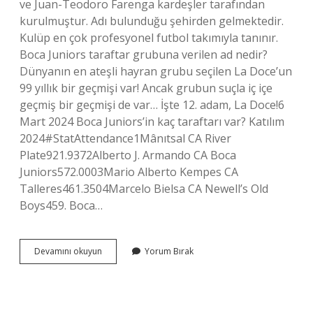
ve Juan-Teodoro Farenga kardeşler tarafından
kurulmuştur. Adı bulunduğu şehirden gelmektedir.
Kulüp en çok profesyonel futbol takımıyla tanınır.
Boca Juniors taraftar grubuna verilen ad nedir?
Dünyanın en ateşli hayran grubu seçilen La Doce’un
99 yıllık bir geçmişi var! Ancak grubun suçla iç içe
geçmiş bir geçmişi de var… İşte 12. adam, La Doce!6
Mart 2024 Boca Juniors’in kaç taraftarı var? Katılım
2024#StatAttendance1Mânıtsal CA River
Plate921.9372Alberto J. Armando CA Boca
Juniors572.0003Mario Alberto Kempes CA
Talleres461.3504Marcelo Bielsa CA Newell’s Old
Boys459. Boca…
Boca
Devamını okuyun
Yorum Bırak
Juniors
Sahibi
Kim