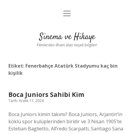
menüyü
Gizlilik Politikası
aç
Hakkımızda
Sinema ve Hikaye
Yasal Uyarı
Filmlerden ilham alan neşeli bilgiler!
Etiket:
Fenerbahçe Atatürk Stadyumu kaç bin
kişilik
Boca Juniors Sahibi Kim
Tarih: Aralık 11, 2024
Boca Juniors kimin takımı? Boca Juniors, Arjantin’in
köklü spor kulüplerinden biridir ve 3 Nisan 1905’te
Esteban Baglietto, Alfredo Scarpatti, Santiago Sana