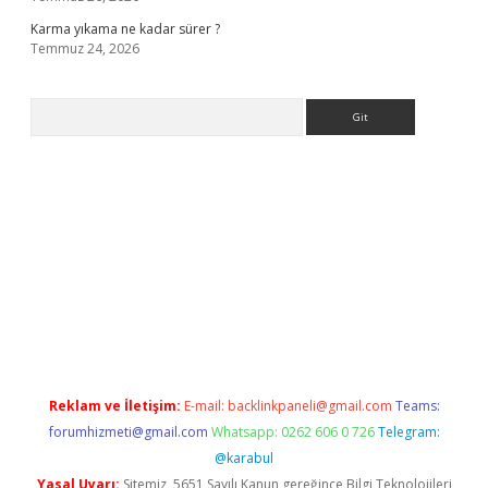
Karma yıkama ne kadar sürer ?
Temmuz 24, 2026
Arama
giriş
Reklam ve İletişim:
E-mail:
backlinkpaneli@gmail.com
Teams:
forumhizmeti@gmail.com
Whatsapp: 0262 606 0 726
Telegram:
@karabul
Yasal Uyarı:
Sitemiz, 5651 Sayılı Kanun gereğince Bilgi Teknolojileri