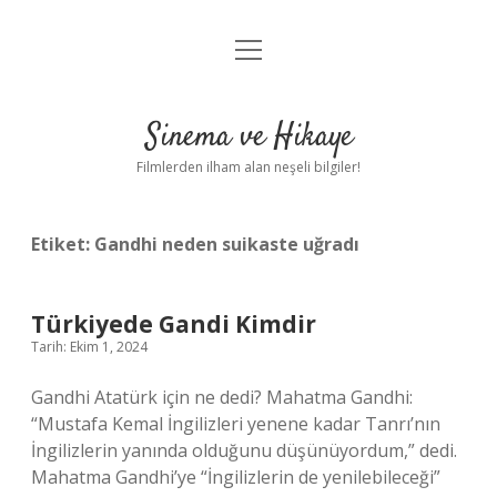
menüyü
Gizlilik Politikası
aç
Hakkımızda
Sinema ve Hikaye
Yasal Uyarı
Filmlerden ilham alan neşeli bilgiler!
Etiket:
Gandhi neden suikaste uğradı
Türkiyede Gandi Kimdir
Tarih: Ekim 1, 2024
Gandhi Atatürk için ne dedi? Mahatma Gandhi:
“Mustafa Kemal İngilizleri yenene kadar Tanrı’nın
İngilizlerin yanında olduğunu düşünüyordum,” dedi.
Mahatma Gandhi’ye “İngilizlerin de yenilebileceği”