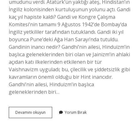
umudunu verdi. Atatürk’ün yaktığı ateş, Hindistan’ın
İngiliz kolonisinden kurtuluşunun yolunu açtı. Gandi
kaç yıl hapiste kaldı? Gandi ve Kongre Çalışma
Komitesi’nin tamamı 9 Ağustos 1942’de Bombay’da
İngiliz yetkililer tarafından tutuklandı. Gandi iki yıl
boyunca Pune’deki Ağa Han Sarayı’nda tutuldu.
Gandinin inancı nedir? Gandhi’nin ailesi, Hinduizm’in
başlıca geleneklerinden biri olan ve Jainizm’in ahlaki
açıdan katı ilkelerinden etkilenen bir tür
Vaishnavizm uyguladı; bu, çilecilik ve şiddetsizlik gibi
kavramların önemli olduğu bir Hint inancıdır.
Gandhi’nin ailesi, Hinduizm’in başlıca
geleneklerinden biri…
Türkiyede
Devamını okuyun
Yorum Bırak
Gandi
Kimdir