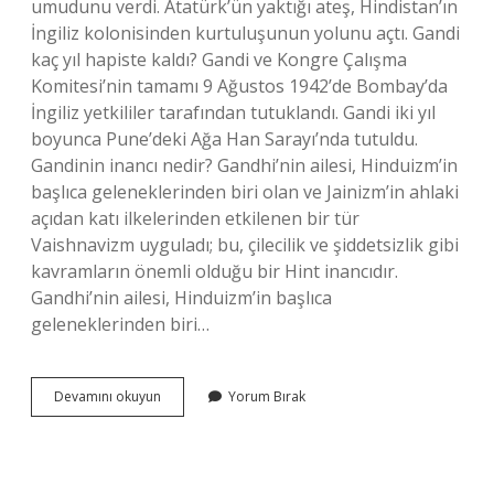
umudunu verdi. Atatürk’ün yaktığı ateş, Hindistan’ın
İngiliz kolonisinden kurtuluşunun yolunu açtı. Gandi
kaç yıl hapiste kaldı? Gandi ve Kongre Çalışma
Komitesi’nin tamamı 9 Ağustos 1942’de Bombay’da
İngiliz yetkililer tarafından tutuklandı. Gandi iki yıl
boyunca Pune’deki Ağa Han Sarayı’nda tutuldu.
Gandinin inancı nedir? Gandhi’nin ailesi, Hinduizm’in
başlıca geleneklerinden biri olan ve Jainizm’in ahlaki
açıdan katı ilkelerinden etkilenen bir tür
Vaishnavizm uyguladı; bu, çilecilik ve şiddetsizlik gibi
kavramların önemli olduğu bir Hint inancıdır.
Gandhi’nin ailesi, Hinduizm’in başlıca
geleneklerinden biri…
Türkiyede
Devamını okuyun
Yorum Bırak
Gandi
Kimdir