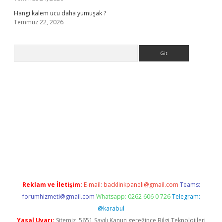
Hangi kalem ucu daha yumuşak ?
Temmuz 22, 2026
Arama
 giriş
Reklam ve İletişim:
E-mail:
backlinkpaneli@gmail.com
Teams:
forumhizmeti@gmail.com
Whatsapp: 0262 606 0 726
Telegram:
@karabul
Yasal Uyarı:
Sitemiz, 5651 Sayılı Kanun gereğince Bilgi Teknolojileri