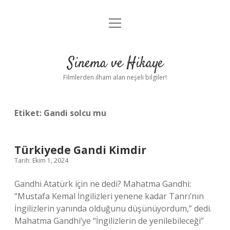
menüyü
Gizlilik Politikası
aç
Hakkımızda
Sinema ve Hikaye
Yasal Uyarı
Filmlerden ilham alan neşeli bilgiler!
Etiket:
Gandi solcu mu
Türkiyede Gandi Kimdir
Tarih: Ekim 1, 2024
Gandhi Atatürk için ne dedi? Mahatma Gandhi:
“Mustafa Kemal İngilizleri yenene kadar Tanrı’nın
İngilizlerin yanında olduğunu düşünüyordum,” dedi.
Mahatma Gandhi’ye “İngilizlerin de yenilebileceği”