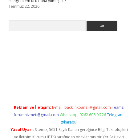
Hangi kalem ucu daha yumuşak ?
Temmuz 22, 2026
Arama
ino giriş
Reklam ve İletişim:
E-mail:
backlinkpaneli@gmail.com
Teams:
forumhizmeti@gmail.com
Whatsapp: 0262 606 0 726
Telegram:
@karabul
Yasal Uyarı:
Sitemiz, 5651 Sayılı Kanun gereğince Bilgi Teknolojileri
ve İletişim Kurumu (BTK) tarafından onaylanmış bir Yer Sağlayıcı