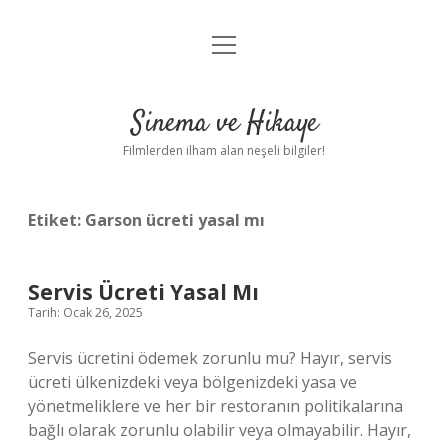
menüyü
Gizlilik Politikası
aç
Hakkımızda
Sinema ve Hikaye
Yasal Uyarı
Filmlerden ilham alan neşeli bilgiler!
Etiket:
Garson ücreti yasal mı
Servis Ücreti Yasal Mı
Tarih: Ocak 26, 2025
Servis ücretini ödemek zorunlu mu? Hayır, servis
ücreti ülkenizdeki veya bölgenizdeki yasa ve
yönetmeliklere ve her bir restoranın politikalarına
bağlı olarak zorunlu olabilir veya olmayabilir. Hayır,