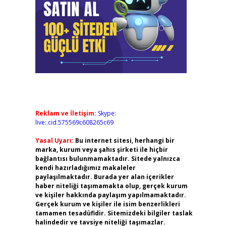
Reklam ve İletişim:
Skype:
live:.cid.575569c608265c69
Yasal Uyarı:
Bu internet sitesi, herhangi bir
marka, kurum veya şahıs şirketi ile hiçbir
bağlantısı bulunmamaktadır. Sitede yalnızca
kendi hazırladığımız makaleler
paylaşılmaktadır. Burada yer alan içerikler
haber niteliği taşımamakta olup, gerçek kurum
ve kişiler hakkında paylaşım yapılmamaktadır.
Gerçek kurum ve kişiler ile isim benzerlikleri
tamamen tesadüfidir. Sitemizdeki bilgiler taslak
halindedir ve tavsiye niteliği taşımazlar.