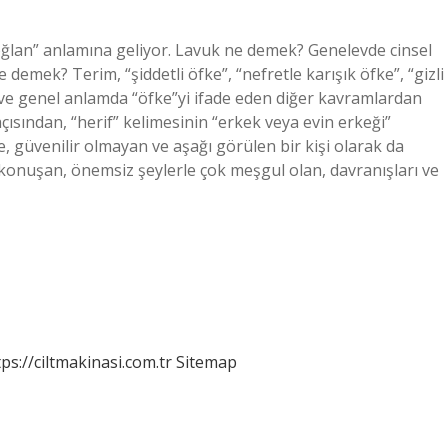
ğlan” anlamına geliyor. Lavuk ne demek? Genelevde cinsel
 demek? Terim, “şiddetli öfke”, “nefretle karışık öfke”, “gizli
r ve genel anlamda “öfke”yi ifade eden diğer kavramlardan
 açısından, “herif” kelimesinin “erkek veya evin erkeği”
, güvenilir olmayan ve aşağı görülen bir kişi olarak da
iz konuşan, önemsiz şeylerle çok meşgul olan, davranışları ve
tps://ciltmakinasi.com.tr
Sitemap