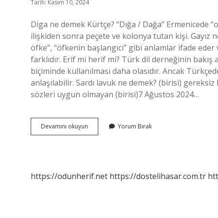
Tarih: Kasım 10, 2024
Diga ne demek Kürtçe? “Dığa / Dağa” Ermenicede “o
ilişkiden sonra peçete ve kolonya tutan kişi. Gayız ne
öfke”, “öfkenin başlangıcı” gibi anlamlar ifade ede
farklıdır. Erif mi herif mi? Türk dil derneğinin bakış
biçiminde kullanılması daha olasıdır. Ancak Türkçede
anlaşılabilir. Sardı lavuk ne demek? (birisi) gereks
sözleri uygun olmayan (birisi)7 Ağustos 2024…
Kürtçede
Devamını okuyun
Yorum Bırak
Delilo
Ne
Demek
https://odunherif.net
https://dostelihasar.com.tr
ht