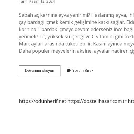
Tarih: Kasım 12, 2024
Sabah aç karnına ayva yenir mi? Haşlanmış ayva, ıh
çay bardağı içmek kemik gelişimine katkı sağlar. E
karnına 1 bardak içmeye devam ederseniz ince bağırsa
yenmeli? Lif, yüksek su içeriği ve C vitamini gibi tokl
Mart ayları arasında tüketilebilir. Kasım ayında meyve 
Daha popüler meyvelerin aksine, ayvalar nadiren çiğ 
Kahvaltıda
Devamını okuyun
Yorum Bırak
Ayva
Yenir
Mi
https://odunherif.net
https://dostelihasar.com.tr
ht