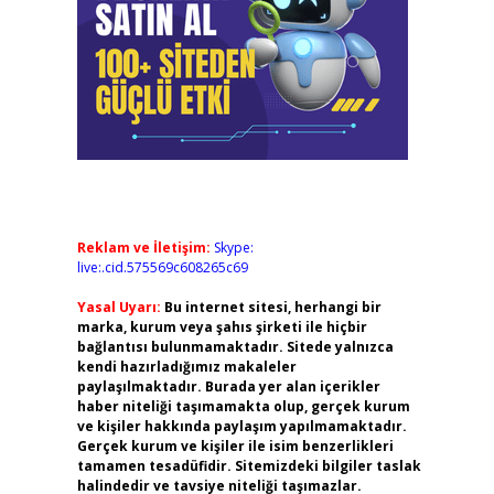
Reklam ve İletişim:
Skype:
live:.cid.575569c608265c69
Yasal Uyarı:
Bu internet sitesi, herhangi bir
marka, kurum veya şahıs şirketi ile hiçbir
bağlantısı bulunmamaktadır. Sitede yalnızca
kendi hazırladığımız makaleler
paylaşılmaktadır. Burada yer alan içerikler
haber niteliği taşımamakta olup, gerçek kurum
ve kişiler hakkında paylaşım yapılmamaktadır.
Gerçek kurum ve kişiler ile isim benzerlikleri
tamamen tesadüfidir. Sitemizdeki bilgiler taslak
halindedir ve tavsiye niteliği taşımazlar.