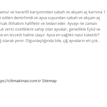
lamur ve karanfil karışımından sabah ve akşam aç karnına 1
lde edilen demirhindi ve ayva suyundan sabah ve akşam aç
k iltihabını hafifletir ve tedavi eder. Ayvayı ne zaman
uk verici özelliklere sahip olan ayvalar, genellikle Eylül ve
en lezzetli haline ulaşır. Ayva en sağlıklı nasıl tüketilir?
olarak yenir. Olgunlaştığında bile, çiğ ayvaların eti çok…
tps://ciltmakinasi.com.tr
Sitemap