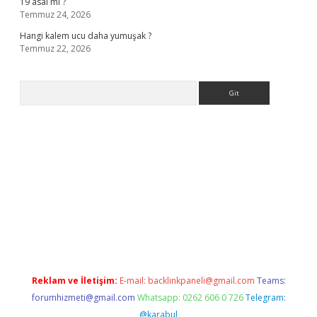
19 asal mı ?
Temmuz 24, 2026
Hangi kalem ucu daha yumuşak ?
Temmuz 22, 2026
Arama
giriş
Reklam ve İletişim:
E-mail:
backlinkpaneli@gmail.com
Teams:
forumhizmeti@gmail.com
Whatsapp: 0262 606 0 726
Telegram:
@karabul