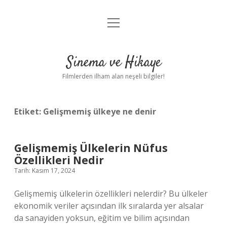
menüyü
Gizlilik Politikası
aç
Hakkımızda
Sinema ve Hikaye
Yasal Uyarı
Filmlerden ilham alan neşeli bilgiler!
Etiket:
Gelişmemiş ülkeye ne denir
Gelişmemiş Ülkelerin Nüfus
Özellikleri Nedir
Tarih: Kasım 17, 2024
Gelişmemiş ülkelerin özellikleri nelerdir? Bu ülkeler
ekonomik veriler açısından ilk sıralarda yer alsalar
da sanayiden yoksun, eğitim ve bilim açısından