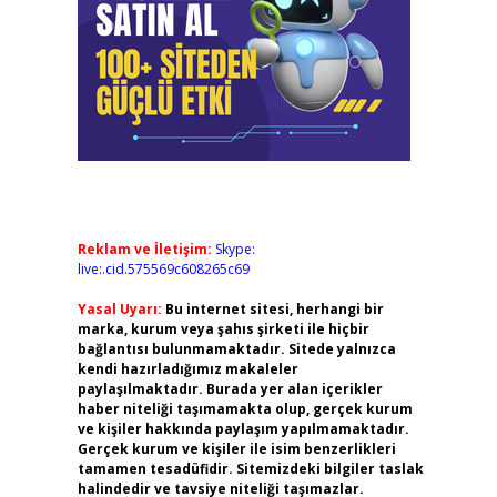
Reklam ve İletişim:
Skype:
live:.cid.575569c608265c69
Yasal Uyarı:
Bu internet sitesi, herhangi bir
marka, kurum veya şahıs şirketi ile hiçbir
bağlantısı bulunmamaktadır. Sitede yalnızca
kendi hazırladığımız makaleler
paylaşılmaktadır. Burada yer alan içerikler
haber niteliği taşımamakta olup, gerçek kurum
ve kişiler hakkında paylaşım yapılmamaktadır.
Gerçek kurum ve kişiler ile isim benzerlikleri
tamamen tesadüfidir. Sitemizdeki bilgiler taslak
halindedir ve tavsiye niteliği taşımazlar.