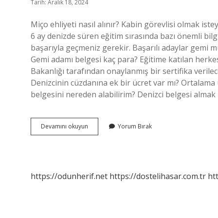
Tarih: Aralık 18, 2024
Miço ehliyeti nasıl alınır? Kabin görevlisi olmak ist
6 ay denizde süren eğitim sırasında bazı önemli bilg
başarıyla geçmeniz gerekir. Başarılı adaylar gemi mü
Gemi adamı belgesi kaç para? Eğitime katılan herkes s
Bakanlığı tarafından onaylanmış bir sertifika verilec
Denizcinin cüzdanına ek bir ücret var mı? Ortalama ü
belgesini nereden alabilirim? Denizci belgesi almak 
Miçoluk
Devamını okuyun
Yorum Bırak
Belgesi
Nasıl
Alınır
https://odunherif.net
https://dostelihasar.com.tr
ht