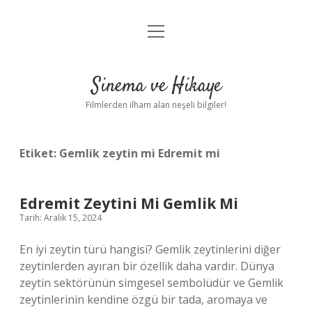
menüyü
Gizlilik Politikası
aç
Hakkımızda
Sinema ve Hikaye
Yasal Uyarı
Filmlerden ilham alan neşeli bilgiler!
Etiket:
Gemlik zeytin mi Edremit mi
Edremit Zeytini Mi Gemlik Mi
Tarih: Aralık 15, 2024
En iyi zeytin türü hangisi? Gemlik zeytinlerini diğer
zeytinlerden ayıran bir özellik daha vardır. Dünya
zeytin sektörünün simgesel sembolüdür ve Gemlik
zeytinlerinin kendine özgü bir tada, aromaya ve