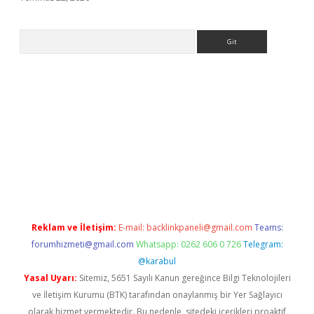
Arama
giriş
Reklam ve İletişim:
E-mail:
backlinkpaneli@gmail.com
Teams:
forumhizmeti@gmail.com
Whatsapp: 0262 606 0 726
Telegram:
@karabul
Yasal Uyarı:
Sitemiz, 5651 Sayılı Kanun gereğince Bilgi Teknolojileri
ve İletişim Kurumu (BTK) tarafından onaylanmış bir Yer Sağlayıcı
olarak hizmet vermektedir. Bu nedenle, sitedeki içerikleri proaktif