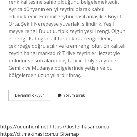
renk kalitesine sahip olduğunu belgelemektedir.
Ayrıca dünyanın en iyi zeytini olarak kabul
edilmektedir. Edremit zeytini nasıl anlaşılır? Boyut:
Orta. Şekil: Neredeyse yuvarlak, silindirik. Yeşil
meyve rengi: Bulutlu, tipik zeytin yeşili rengi. Olgun
et rengi: Kabuğun alt tarafı kiraz rengindedir,
çekirdeğe doğru açılır ve krem ​​rengi olur. En kaliteli
zeytin hangi markadır? Trilye zeytinleri lezzetiyle
ünlüdür ve sofraların baş tacıdır. Trilye zeytinleri
Gemlik ve Mudanya bölgelerinde yetişir ve bu
bölgelerden uzun yıllardır ihraç…
Edremit
Devamını okuyun
Yorum Bırak
Zeytini
Mi
Gemlik
Mi
https://odunherif.net
https://dostelihasar.com.tr
https://ciltmakinasi.com.tr
Sitemap