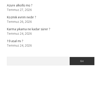
Azure alkollü mü ?
Temmuz 27, 2026
Kozmik evrim nedir ?
Temmuz 26, 2026
Karma yıkama ne kadar sürer ?
Temmuz 24, 2026
19 asal mı ?
Temmuz 24, 2026
Arama
iriş