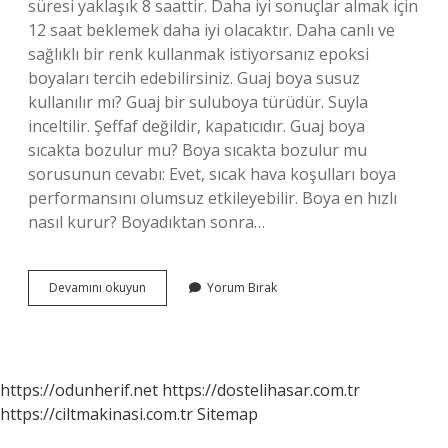
süresi yaklaşık 8 saattir. Daha iyi sonuçlar almak için
12 saat beklemek daha iyi olacaktır. Daha canlı ve
sağlıklı bir renk kullanmak istiyorsanız epoksi
boyaları tercih edebilirsiniz. Guaj boya susuz
kullanılır mı? Guaj bir suluboya türüdür. Suyla
inceltilir. Şeffaf değildir, kapatıcıdır. Guaj boya
sıcakta bozulur mu? Boya sıcakta bozulur mu
sorusunun cevabı: Evet, sıcak hava koşulları boya
performansını olumsuz etkileyebilir. Boya en hızlı
nasıl kurur? Boyadıktan sonra…
Guaj
Devamını okuyun
Yorum Bırak
Boya
Kaç
Dk
Da
Kurur
https://odunherif.net
https://dostelihasar.com.tr
https://ciltmakinasi.com.tr
Sitemap