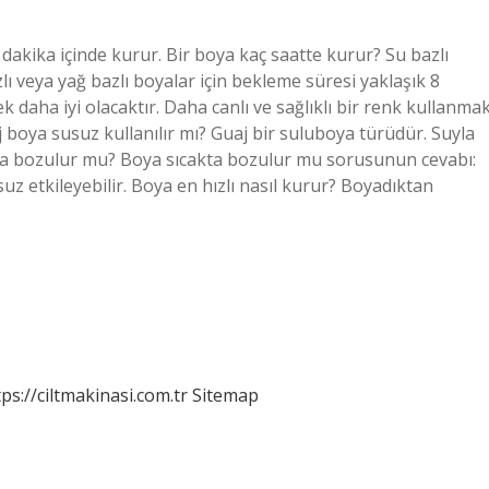
dakika içinde kurur. Bir boya kaç saatte kurur? Su bazlı
azlı veya yağ bazlı boyalar için bekleme süresi yaklaşık 8
k daha iyi olacaktır. Daha canlı ve sağlıklı bir renk kullanma
aj boya susuz kullanılır mı? Guaj bir suluboya türüdür. Suyla
sıcakta bozulur mu? Boya sıcakta bozulur mu sorusunun cevabı:
z etkileyebilir. Boya en hızlı nasıl kurur? Boyadıktan
tps://ciltmakinasi.com.tr
Sitemap