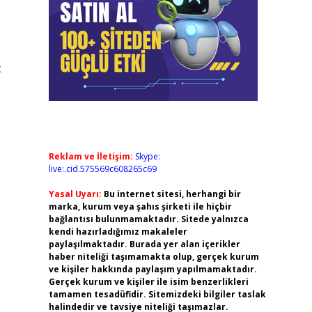
k
Reklam ve İletişim:
Skype:
live:.cid.575569c608265c69
Yasal Uyarı:
Bu internet sitesi, herhangi bir
marka, kurum veya şahıs şirketi ile hiçbir
bağlantısı bulunmamaktadır. Sitede yalnızca
kendi hazırladığımız makaleler
paylaşılmaktadır. Burada yer alan içerikler
haber niteliği taşımamakta olup, gerçek kurum
ve kişiler hakkında paylaşım yapılmamaktadır.
Gerçek kurum ve kişiler ile isim benzerlikleri
tamamen tesadüfidir. Sitemizdeki bilgiler taslak
halindedir ve tavsiye niteliği taşımazlar.