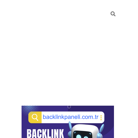
Sidebar
pia bella casino giriş