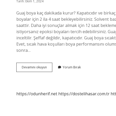
Tarih: Ekim 1, 2024
Guaj boya kaç dakikada kurur? Kapatıcıdır ve birkaç 
boyalar için 2 ila 4 saat bekleyebilirsiniz. Solvent b
saattir. Daha iyi sonuçlar almak için 12 saat bekleme
istiyorsanız epoksi boyaları tercih edebilirsiniz. Gu
inceltilir. Şeffaf değildir, kapatıcıdır. Guaj boya 
Evet, sıcak hava koşulları boya performansını olumsu
sonra…
Guaj
Devamını okuyun
Yorum Bırak
Boya
Kaç
Dk
Da
Kurur
https://odunherif.net
https://dostelihasar.com.tr
ht