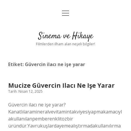
menüyü
Gizlilik Politikası
aç
Hakkımızda
Sinema ve Hikaye
Yasal Uyarı
Filmlerden ilham alan neşeli bilgiler!
Etiket:
Güvercin ilacı ne işe yarar
Mucize Güvercin Ilacı Ne Işe Yarar
Tarih: Nisan 12, 2025
Güvercin ilacı ne işe yarar?
Kanatlılaramineralvevitamintakviyesiyapmakamacıyl
akullanılanpemberenklitozbir
üründür.Yavrukuşlardayemealıştırmadakullanılırma