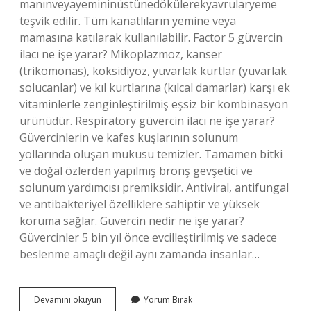
manınveyayemininüstünedökülerekyavrularyeme
teşvik edilir. Tüm kanatlıların yemine veya
mamasına katılarak kullanılabilir. Factor 5 güvercin
ilacı ne işe yarar? Mikoplazmoz, kanser
(trikomonas), koksidiyoz, yuvarlak kurtlar (yuvarlak
solucanlar) ve kıl kurtlarına (kılcal damarlar) karşı ek
vitaminlerle zenginleştirilmiş eşsiz bir kombinasyon
ürünüdür. Respiratory güvercin ilacı ne işe yarar?
Güvercinlerin ve kafes kuşlarının solunum
yollarında oluşan mukusu temizler. Tamamen bitki
ve doğal özlerden yapılmış bronş gevşetici ve
solunum yardımcısı premiksidir. Antiviral, antifungal
ve antibakteriyel özelliklere sahiptir ve yüksek
koruma sağlar. Güvercin nedir ne işe yarar?
Güvercinler 5 bin yıl önce evcilleştirilmiş ve sadece
beslenme amaçlı değil aynı zamanda insanlar…
Mucize
Devamını okuyun
Yorum Bırak