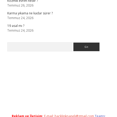
Kozmik evrim nedir ?
Temmuz 26, 2026
Karma yıkama ne kadar sürer ?
Temmuz 24, 2026
19 asal mı ?
Temmuz 24, 2026
Arama
giriş
Reklam ve İletişim:
E-mail:
backlinkpaneli@gmail.com
Teams: