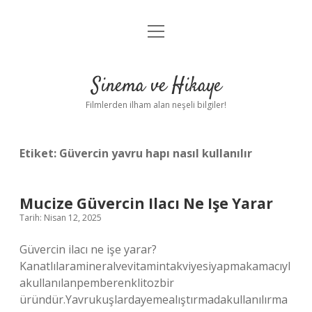
menüyü
Gizlilik Politikası
aç
Hakkımızda
Sinema ve Hikaye
Yasal Uyarı
Filmlerden ilham alan neşeli bilgiler!
Etiket:
Güvercin yavru hapı nasıl kullanılır
Mucize Güvercin Ilacı Ne Işe Yarar
Tarih: Nisan 12, 2025
Güvercin ilacı ne işe yarar?
Kanatlılaramineralvevitamintakviyesiyapmakamacıyl
akullanılanpemberenklitozbir
üründür.Yavrukuşlardayemealıştırmadakullanılırma