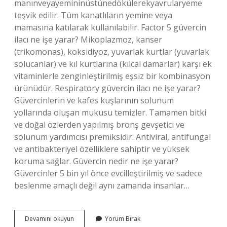
manınveyayemininüstünedökülerekyavrularyeme
teşvik edilir. Tüm kanatlıların yemine veya
mamasına katılarak kullanılabilir. Factor 5 güvercin
ilacı ne işe yarar? Mikoplazmoz, kanser
(trikomonas), koksidiyoz, yuvarlak kurtlar (yuvarlak
solucanlar) ve kıl kurtlarına (kılcal damarlar) karşı ek
vitaminlerle zenginleştirilmiş eşsiz bir kombinasyon
ürünüdür. Respiratory güvercin ilacı ne işe yarar?
Güvercinlerin ve kafes kuşlarının solunum
yollarında oluşan mukusu temizler. Tamamen bitki
ve doğal özlerden yapılmış bronş gevşetici ve
solunum yardımcısı premiksidir. Antiviral, antifungal
ve antibakteriyel özelliklere sahiptir ve yüksek
koruma sağlar. Güvercin nedir ne işe yarar?
Güvercinler 5 bin yıl önce evcilleştirilmiş ve sadece
beslenme amaçlı değil aynı zamanda insanlar…
Mucize
Devamını okuyun
Yorum Bırak