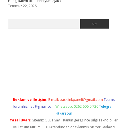
Hangi kalem ucu daha yumuşak ?
Temmuz 22, 2026
Arama
 giriş
Reklam ve İletişim:
E-mail:
backlinkpaneli@gmail.com
Teams:
forumhizmeti@gmail.com
Whatsapp: 0262 606 0 726
Telegram:
@karabul
Yasal Uyarı:
Sitemiz, 5651 Sayılı Kanun gereğince Bilgi Teknolojileri
ve İletişim Kurumu (BTK) tarafından onaylanmış bir Yer Sağlayıcı