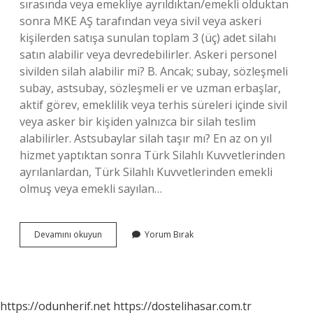
sırasında veya emekliye ayrıldıktan/emekli olduktan
sonra MKE AŞ tarafından veya sivil veya askeri
kişilerden satışa sunulan toplam 3 (üç) adet silahı
satın alabilir veya devredebilirler. Askeri personel
sivilden silah alabilir mi? B. Ancak; subay, sözleşmeli
subay, astsubay, sözleşmeli er ve uzman erbaşlar,
aktif görev, emeklilik veya terhis süreleri içinde sivil
veya asker bir kişiden yalnızca bir silah teslim
alabilirler. Astsubaylar silah taşır mı? En az on yıl
hizmet yaptıktan sonra Türk Silahlı Kuvvetlerinden
ayrılanlardan, Türk Silahlı Kuvvetlerinden emekli
olmuş veya emekli sayılan…
Asteğmen
Devamını okuyun
Yorum Bırak
Sivilde
Silah
Taşır
Mı
https://odunherif.net
https://dostelihasar.com.tr