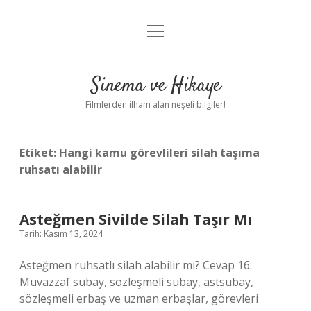
menüyü
Gizlilik Politikası
aç
Hakkımızda
Sinema ve Hikaye
Yasal Uyarı
Filmlerden ilham alan neşeli bilgiler!
Etiket:
Hangi kamu görevlileri silah taşıma
ruhsatı alabilir
Asteğmen Sivilde Silah Taşır Mı
Tarih: Kasım 13, 2024
Asteğmen ruhsatlı silah alabilir mi? Cevap 16:
Muvazzaf subay, sözleşmeli subay, astsubay,
sözleşmeli erbaş ve uzman erbaşlar, görevleri