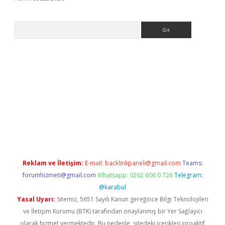
Arama
giriş
Reklam ve İletişim:
E-mail:
backlinkpaneli@gmail.com
Teams:
forumhizmeti@gmail.com
Whatsapp: 0262 606 0 726
Telegram:
@karabul
Yasal Uyarı:
Sitemiz, 5651 Sayılı Kanun gereğince Bilgi Teknolojileri
ve İletişim Kurumu (BTK) tarafından onaylanmış bir Yer Sağlayıcı
olarak hizmet vermektedir. Bu nedenle, sitedeki içerikleri proaktif