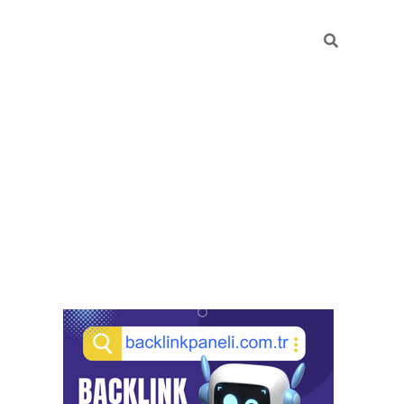
Sidebar
pia bella casino giriş