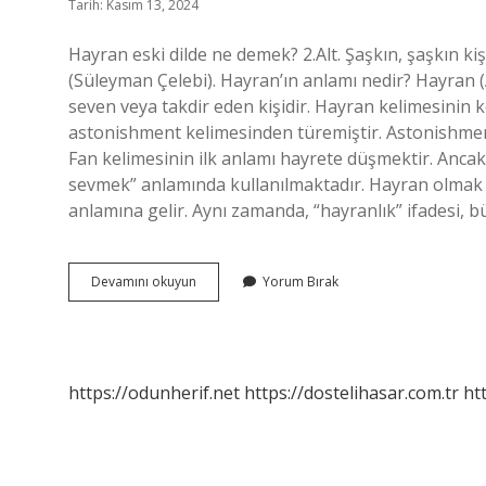
Tarih: Kasım 13, 2024
Hayran eski dilde ne demek? 2.Alt. Şaşkın, şaşkın ki
(Süleyman Çelebi). Hayran’ın anlamı nedir? Hayran (A
seven veya takdir eden kişidir. Hayran kelimesinin k
astonishment kelimesinden türemiştir. Astonishment
Fan kelimesinin ilk anlamı hayrete düşmektir. Anca
sevmek” anlamında kullanılmaktadır. Hayran olmak
anlamına gelir. Aynı zamanda, “hayranlık” ifadesi, b
Eski
Devamını okuyun
Yorum Bırak
Dilde
Hayran
Ne
Demek
https://odunherif.net
https://dostelihasar.com.tr
ht