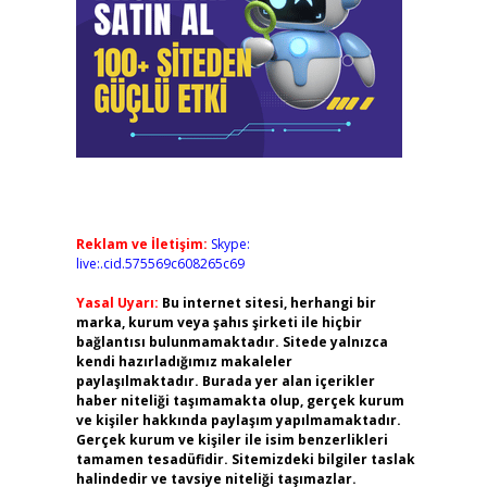
Reklam ve İletişim:
Skype:
live:.cid.575569c608265c69
Yasal Uyarı:
Bu internet sitesi, herhangi bir
marka, kurum veya şahıs şirketi ile hiçbir
bağlantısı bulunmamaktadır. Sitede yalnızca
kendi hazırladığımız makaleler
paylaşılmaktadır. Burada yer alan içerikler
haber niteliği taşımamakta olup, gerçek kurum
ve kişiler hakkında paylaşım yapılmamaktadır.
Gerçek kurum ve kişiler ile isim benzerlikleri
tamamen tesadüfidir. Sitemizdeki bilgiler taslak
halindedir ve tavsiye niteliği taşımazlar.