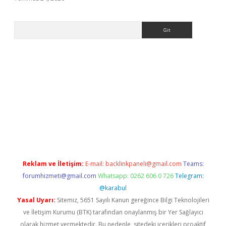
Arama
giriş
Reklam ve İletişim:
E-mail:
backlinkpaneli@gmail.com
Teams:
forumhizmeti@gmail.com
Whatsapp: 0262 606 0 726
Telegram:
@karabul
Yasal Uyarı:
Sitemiz, 5651 Sayılı Kanun gereğince Bilgi Teknolojileri
ve İletişim Kurumu (BTK) tarafından onaylanmış bir Yer Sağlayıcı
olarak hizmet vermektedir. Bu nedenle, sitedeki içerikleri proaktif