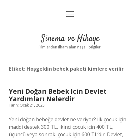
menüyü
Gizlilik Politikası
aç
Hakkımızda
Sinema ve Hikaye
Yasal Uyarı
Filmlerden ilham alan neşeli bilgiler!
Etiket:
Hoşgeldin bebek paketi kimlere verilir
Yeni Doğan Bebek Için Devlet
Yardımları Nelerdir
Tarih: Ocak 21, 2025
Yeni doğan bebeğe devlet ne veriyor? İlk çocuk için
maddi destek 300 TL, ikinci çocuk için 400 TL,
üçüncü veya sonraki çocuk için 600 TL’dir. Devlet,