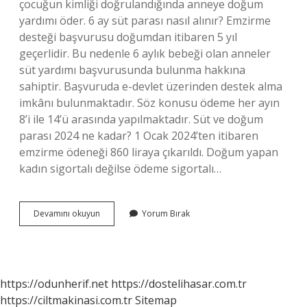
çocuğun kimliği doğrulandığında anneye doğum
yardımı öder. 6 ay süt parası nasıl alınır? Emzirme
desteği başvurusu doğumdan itibaren 5 yıl
geçerlidir. Bu nedenle 6 aylık bebeği olan anneler
süt yardımı başvurusunda bulunma hakkına
sahiptir. Başvuruda e-devlet üzerinden destek alma
imkânı bulunmaktadır. Söz konusu ödeme her ayın
8’i ile 14’ü arasında yapılmaktadır. Süt ve doğum
parası 2024 ne kadar? 1 Ocak 2024’ten itibaren
emzirme ödeneği 860 liraya çıkarıldı. Doğum yapan
kadın sigortalı değilse ödeme sigortalı…
Yeni
Devamını okuyun
Yorum Bırak
Doğan
Bebek
Için
Devlet
Yardımları
https://odunherif.net
https://dostelihasar.com.tr
Nelerdir
https://ciltmakinasi.com.tr
Sitemap