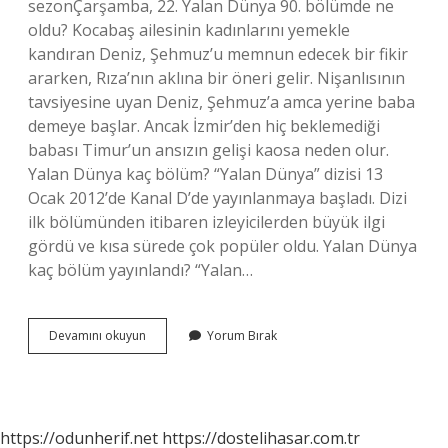
sezonÇarşamba, 22. Yalan Dünya 90. bölümde ne
oldu? Kocabaş ailesinin kadınlarını yemekle
kandıran Deniz, Şehmuz’u memnun edecek bir fikir
ararken, Rıza’nın aklına bir öneri gelir. Nişanlısının
tavsiyesine uyan Deniz, Şehmuz’a amca yerine baba
demeye başlar. Ancak İzmir’den hiç beklemediği
babası Timur’un ansızın gelişi kaosa neden olur.
Yalan Dünya kaç bölüm? “Yalan Dünya” dizisi 13
Ocak 2012’de Kanal D’de yayınlanmaya başladı. Dizi
ilk bölümünden itibaren izleyicilerden büyük ilgi
gördü ve kısa sürede çok popüler oldu. Yalan Dünya
kaç bölüm yayınlandı? “Yalan…
Yalan
Devamını okuyun
Yorum Bırak
Dünya
3
Sezon
Hangi
Bölüm
https://odunherif.net
https://dostelihasar.com.tr