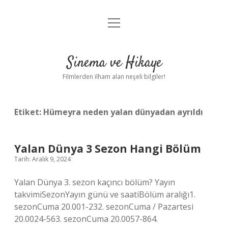
menüyü
Gizlilik Politikası
aç
Hakkımızda
Sinema ve Hikaye
Yasal Uyarı
Filmlerden ilham alan neşeli bilgiler!
Etiket:
Hümeyra neden yalan dünyadan ayrıldı
Yalan Dünya 3 Sezon Hangi Bölüm
Tarih: Aralık 9, 2024
Yalan Dünya 3. sezon kaçıncı bölüm? Yayın
takvimiSezonYayın günü ve saatiBölüm aralığı1.
sezonCuma 20.001-232. sezonCuma / Pazartesi
20.0024-563. sezonCuma 20.0057-864.