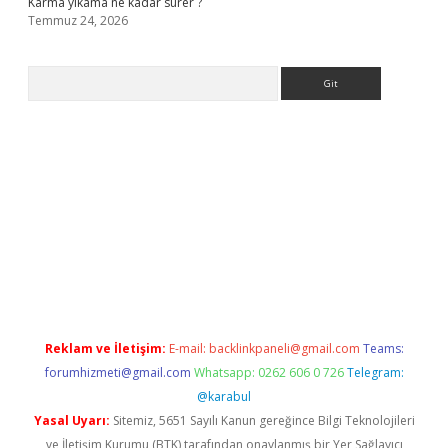
Karma yıkama ne kadar sürer ?
Temmuz 24, 2026
Arama
giriş
Reklam ve İletişim:
E-mail:
backlinkpaneli@gmail.com
Teams:
forumhizmeti@gmail.com
Whatsapp: 0262 606 0 726
Telegram:
@karabul
Yasal Uyarı:
Sitemiz, 5651 Sayılı Kanun gereğince Bilgi Teknolojileri
ve İletişim Kurumu (BTK) tarafından onaylanmış bir Yer Sağlayıcı