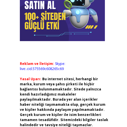
Reklam ve İletişim:
Skype:
live:.cid.575569c608265c69
Yasal Uyarı:
Bu internet sitesi, herhangi bir
marka, kurum veya şahıs şirketi ile hiçbir
bağlantısı bulunmamaktadır. Sitede yalnızca
kendi hazırladığımız makaleler
paylaşılmaktadır. Burada yer alan içerikler
haber niteliği taşımamakta olup, gerçek kurum
ve kişiler hakkında paylaşım yapılmamaktadır.
Gerçek kurum ve kişiler ile isim benzerlikleri
tamamen tesadüfidir. Sitemizdeki bilgiler taslak
halindedir ve tavsiye niteliği taşımazlar.