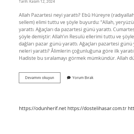
Tarih: Kasım 12, 2024
Allah Pazartesi neyi yarattı? Ebû Hüreyre (radıyallah
sellem) elimi tuttu ve şöyle buyurdu: “Allah, yeryü
yarattı. Ağaçları da pazartesi günü yarattı. Cumart
şöyle demiştir: Allah’ın Resulü ellerimi tuttu ve şöyl
dağları pazar günü yarattı. Ağaçları pazartesi günü y
neleri yarattı? Âlimlerin çoğunluğuna göre ilk yaratı
Hadiste bu sıralamayı görmek mümkündür. Allah dü
Allah
Devamını okuyun
Yorum Bırak
Pazartesi
Günü
Neyi
Yarattı
https://odunherif.net
https://dostelihasar.com.tr
ht