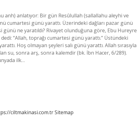
u anh) anlatıyor: Bir gün Resûlullah (sallallahu aleyhi ve
zünü cumartesi günü yarattı. Üzerindeki dağları pazar günü
esi günü ne yaratıldı? Rivayet olunduğuna göre, Ebu Hureyre
e dedi: “Allah, toprağı cumartesi günü yarattı.” Üstündeki
arattı. Hoş olmayan şeyleri salı günü yarattı. Allah sırasıyla
lan su, sonra arş, sonra kalemdir (bk. İbn Hacer, 6/289).
nyada ilk…
tps://ciltmakinasi.com.tr
Sitemap