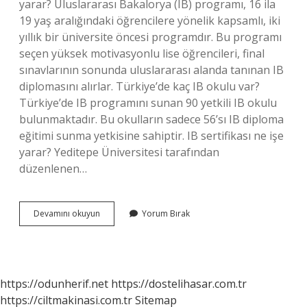
yarar? Uluslararası Bakalorya (IB) programı, 16 ila
19 yaş aralığındaki öğrencilere yönelik kapsamlı, iki
yıllık bir üniversite öncesi programdır. Bu programı
seçen yüksek motivasyonlu lise öğrencileri, final
sınavlarının sonunda uluslararası alanda tanınan IB
diplomasını alırlar. Türkiye’de kaç IB okulu var?
Türkiye’de IB programını sunan 90 yetkili IB okulu
bulunmaktadır. Bu okulların sadece 56’sı IB diploma
eğitimi sunma yetkisine sahiptir. IB sertifikası ne işe
yarar? Yeditepe Üniversitesi tarafından
düzenlenen…
Ib
Devamını okuyun
Yorum Bırak
Standart
Seviye
Nedir
https://odunherif.net
https://dostelihasar.com.tr
https://ciltmakinasi.com.tr
Sitemap