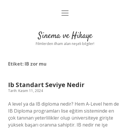
menüyü
Gizlilik Politikası
aç
Hakkımızda
Sinema ve Hikaye
Yasal Uyarı
Filmlerden ilham alan neşeli bilgiler!
Etiket:
IB zor mu
Ib Standart Seviye Nedir
Tarih: Kasım 11, 2024
A level ya da IB diploma nedir? Hem A-Level hem de
IB Diploma programları lise eğitim sisteminde en
çok tanınan yeterlilikler olup üniversiteye girişte
yüksek başarı oranına sahiptir. IB nedir ne işe