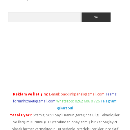
Arama
giriş
Reklam ve İletişim:
E-mail:
backlinkpaneli@gmail.com
Teams:
forumhizmeti@gmail.com
Whatsapp: 0262 606 0 726
Telegram:
@karabul
Yasal Uyarı:
Sitemiz, 5651 Sayılı Kanun gereğince Bilgi Teknolojileri
ve İletişim Kurumu (BTK) tarafından onaylanmış bir Yer Sağlayıcı
olarak hizmet vermektedir. Bu nedenle, sitedeki içerikleri proaktif