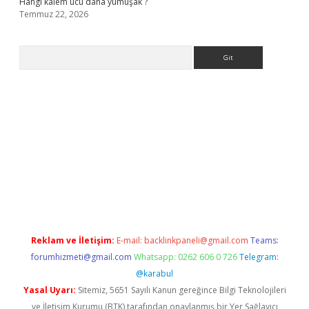
Hangi kalem ucu daha yumuşak ?
Temmuz 22, 2026
Arama
giriş
Reklam ve İletişim:
E-mail:
backlinkpaneli@gmail.com
Teams:
forumhizmeti@gmail.com
Whatsapp: 0262 606 0 726
Telegram:
@karabul
Yasal Uyarı:
Sitemiz, 5651 Sayılı Kanun gereğince Bilgi Teknolojileri
ve İletişim Kurumu (BTK) tarafından onaylanmış bir Yer Sağlayıcı