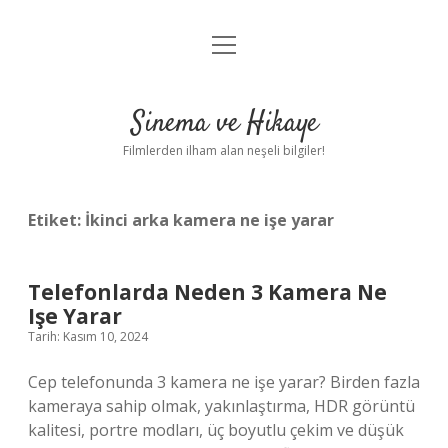
menüyü
Gizlilik Politikası
aç
Hakkımızda
Sinema ve Hikaye
Yasal Uyarı
Filmlerden ilham alan neşeli bilgiler!
Etiket:
İkinci arka kamera ne işe yarar
Telefonlarda Neden 3 Kamera Ne
Işe Yarar
Tarih: Kasım 10, 2024
Cep telefonunda 3 kamera ne işe yarar? Birden fazla
kameraya sahip olmak, yakınlaştırma, HDR görüntü
kalitesi, portre modları, üç boyutlu çekim ve düşük