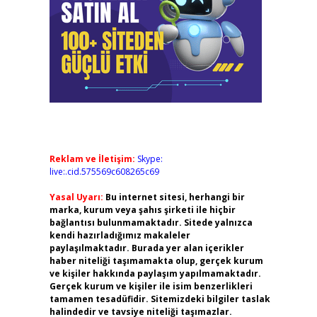
Reklam ve İletişim:
Skype:
live:.cid.575569c608265c69
Yasal Uyarı:
Bu internet sitesi, herhangi bir
marka, kurum veya şahıs şirketi ile hiçbir
bağlantısı bulunmamaktadır. Sitede yalnızca
kendi hazırladığımız makaleler
paylaşılmaktadır. Burada yer alan içerikler
haber niteliği taşımamakta olup, gerçek kurum
ve kişiler hakkında paylaşım yapılmamaktadır.
Gerçek kurum ve kişiler ile isim benzerlikleri
tamamen tesadüfidir. Sitemizdeki bilgiler taslak
halindedir ve tavsiye niteliği taşımazlar.