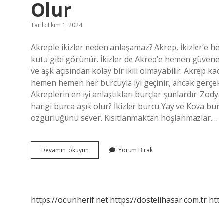
Olur
Tarih: Ekim 1, 2024
Akreple ikizler neden anlaşamaz? Akrep, İkizler’e h
kutu gibi görünür. İkizler de Akrep’e hemen güvene
ve aşk açısından kolay bir ikili olmayabilir. Akrep 
hemen hemen her burcuyla iyi geçinir, ancak gerçek 
Akreplerin en iyi anlaştıkları burçlar şunlardır: Zody
hangi burca aşık olur? İkizler burcu Yay ve Kova bur
özgürlüğünü sever. Kısıtlanmaktan hoşlanmazlar.…
Akrep
Devamını okuyun
Yorum Bırak
Kadını
Ve
İKizler
Erkeği
Evliliği
https://odunherif.net
https://dostelihasar.com.tr
ht
Nasıl
Olur