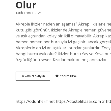
Olur
Tarih: Ekim 1, 2024
Akreple ikizler neden anlaşamaz? Akrep, İkizler’e h
kutu gibi görünür. İkizler de Akrep’e hemen güvene
ve aşk açısından kolay bir ikili olmayabilir. Akrep 
hemen hemen her burcuyla iyi geçinir, ancak gerçek 
Akreplerin en iyi anlaştıkları burçlar şunlardır: Zody
hangi burca aşık olur? İkizler burcu Yay ve Kova bur
özgürlüğünü sever. Kısıtlanmaktan hoşlanmazlar.…
Akrep
Devamını okuyun
Yorum Bırak
Kadını
Ve
İKizler
Erkeği
Evliliği
https://odunherif.net
https://dostelihasar.com.tr
ht
Nasıl
Olur