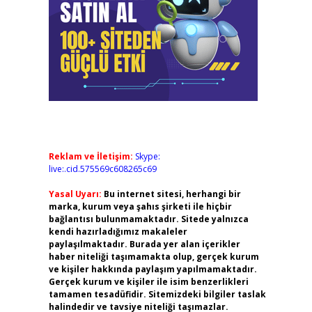
Reklam ve İletişim:
Skype:
live:.cid.575569c608265c69
Yasal Uyarı:
Bu internet sitesi, herhangi bir
marka, kurum veya şahıs şirketi ile hiçbir
bağlantısı bulunmamaktadır. Sitede yalnızca
kendi hazırladığımız makaleler
paylaşılmaktadır. Burada yer alan içerikler
haber niteliği taşımamakta olup, gerçek kurum
ve kişiler hakkında paylaşım yapılmamaktadır.
Gerçek kurum ve kişiler ile isim benzerlikleri
tamamen tesadüfidir. Sitemizdeki bilgiler taslak
halindedir ve tavsiye niteliği taşımazlar.