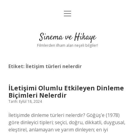
menüyü
Gizlilik Politikası
aç
Hakkımızda
Sinema ve Hikaye
Yasal Uyarı
Filmlerden ilham alan neşeli bilgiler!
Etiket:
İletişim türleri nelerdir
İLetişimi Olumlu Etkileyen Dinleme
Biçimleri Nelerdir
Tarih: Eylül 18, 2024
İletişimde dinleme türleri nelerdir? Göğüş’e (1978)
göre dinleyici tipleri; seçici, doğru, dikkatli, duygusal,
eleştirel, anlamayan ve yarım dinleyen; en iyi