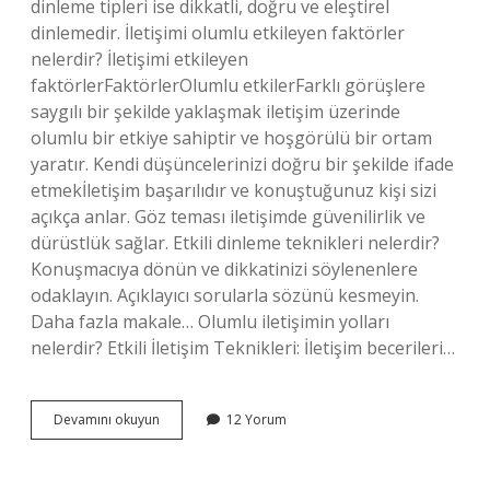
dinleme tipleri ise dikkatli, doğru ve eleştirel
dinlemedir. İletişimi olumlu etkileyen faktörler
nelerdir? İletişimi etkileyen
faktörlerFaktörlerOlumlu etkilerFarklı görüşlere
saygılı bir şekilde yaklaşmak iletişim üzerinde
olumlu bir etkiye sahiptir ve hoşgörülü bir ortam
yaratır. Kendi düşüncelerinizi doğru bir şekilde ifade
etmekİletişim başarılıdır ve konuştuğunuz kişi sizi
açıkça anlar. Göz teması iletişimde güvenilirlik ve
dürüstlük sağlar. Etkili dinleme teknikleri nelerdir?
Konuşmacıya dönün ve dikkatinizi söylenenlere
odaklayın. Açıklayıcı sorularla sözünü kesmeyin.
Daha fazla makale… Olumlu iletişimin yolları
nelerdir? Etkili İletişim Teknikleri: İletişim becerileri…
İLetişimi
Devamını okuyun
12 Yorum
Olumlu
Etkileyen
Dinleme