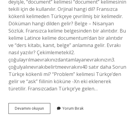
deyişle, “document” kelimesi “document” kelimesinin
tekili için de kullanılır. Orjinal hangi dil? Fransızca
kökenli kelimeden Türkçeye çevrilmiş bir kelimedir.
Döküman hangi dilden gelir? Belge – Nisanyan
Sözlük. Fransızca kelime belgesinden bir alıntıdır. Bu
kelime Latince kelime documentum’dan bir alıntıdır
ve “ders kitabı, kanıt, belge” anlamına gelir. Evrakı
nasıl yazılır? Çekimlemetekil2.
çoğulayrılmaevrakınızdantamlayanevrakınızın3.
çoğulyalınevrakıbelirtmeevrakını40 satır daha Sorun
Türkçe kökenli mi? “Problem” kelimesi Türkçe’den
gelir ve “ask” fiilinin köküne -Xn eki eklenerek
türetilir. Fransızcadan Türkçe’ye gelen…
Evrak
Devamını okuyun
Yorum Bırak
Hangi
Dil