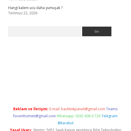
Hangi kalem ucu daha yumuşak ?
Temmuz 22, 2026
Arama
iş
Reklam ve İletişim:
E-mail:
backlinkpaneli@gmail.com
Teams:
forumhizmeti@gmail.com
Whatsapp: 0262 606 0 726
Telegram:
@karabul
Yasal Uyarı:
Sitemiz, 5651 Sayılı Kanun gereğince Bilgi Teknolojileri