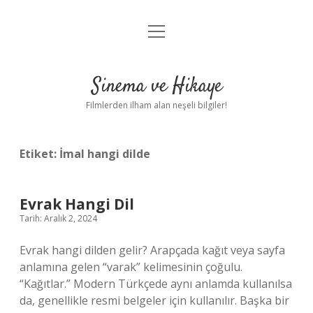
menüyü
Gizlilik Politikası
aç
Hakkımızda
Sinema ve Hikaye
Yasal Uyarı
Filmlerden ilham alan neşeli bilgiler!
Etiket:
İmal hangi dilde
Evrak Hangi Dil
Tarih: Aralık 2, 2024
Evrak hangi dilden gelir? Arapçada kağıt veya sayfa
anlamına gelen “varak” kelimesinin çoğulu.
“Kağıtlar.” Modern Türkçede aynı anlamda kullanılsa
da, genellikle resmi belgeler için kullanılır. Başka bir