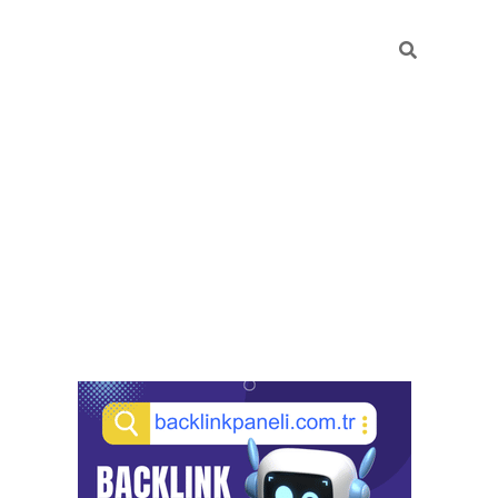
Sidebar
pia bella casino giriş