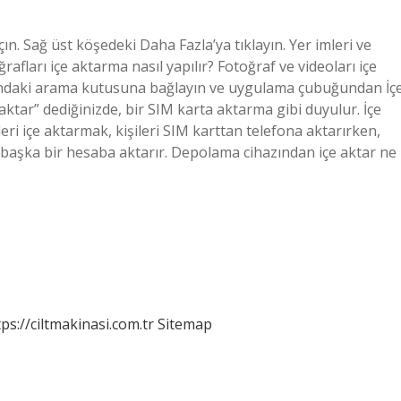
çın. Sağ üst köşedeki Daha Fazla’ya tıklayın. Yer imleri ve
toğrafları içe aktarma nasıl yapılır? Fotoğraf ve videoları içe
undaki arama kutusuna bağlayın ve uygulama çubuğundan İç
aktar” dediğinizde, bir SIM karta aktarma gibi duyulur. İçe
ri içe aktarmak, kişileri SIM karttan telefona aktarırken,
a başka bir hesaba aktarır. Depolama cihazından içe aktar ne
tps://ciltmakinasi.com.tr
Sitemap