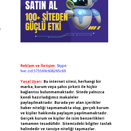
e
Reklam ve İletişim:
Skype:
live:.cid.575569c608265c69
Yasal Uyarı:
Bu internet sitesi, herhangi bir
marka, kurum veya şahıs şirketi ile hiçbir
bağlantısı bulunmamaktadır. Sitede yalnızca
kendi hazırladığımız makaleler
paylaşılmaktadır. Burada yer alan içerikler
haber niteliği taşımamakta olup, gerçek kurum
ve kişiler hakkında paylaşım yapılmamaktadır.
Gerçek kurum ve kişiler ile isim benzerlikleri
tamamen tesadüfidir. Sitemizdeki bilgiler taslak
halindedir ve tavsiye niteliği taşımazlar.