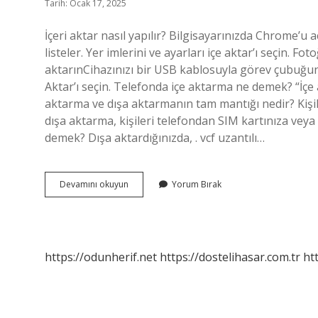
Tarih: Ocak 17, 2025
İçeri aktar nasıl yapılır? Bilgisayarınızda Chrome’u a
listeler. Yer imlerini ve ayarları içe aktar’ı seçin. Fo
aktarınCihazınızı bir USB kablosuyla görev çubuğ
Aktar’ı seçin. Telefonda içe aktarma ne demek? “İçe 
aktarma ve dışa aktarmanın tam mantığı nedir? Kişile
dışa aktarma, kişileri telefondan SIM kartınıza vey
demek? Dışa aktardığınızda, . vcf uzantılı…
Içeri
Devamını okuyun
Yorum Bırak
Aktar
Ne
Demek
https://odunherif.net
https://dostelihasar.com.tr
ht