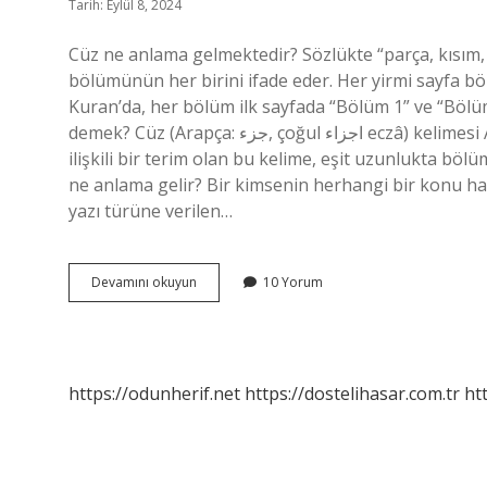
Tarih: Eylül 8, 2024
Cüz ne anlama gelmektedir? Sözlükte “parça, kısım,
bölümünün her birini ifade eder. Her yirmi sayfa bö
Kuran’da, her bölüm ilk sayfada “Bölüm 1” ve “Bölüm
demek? Cüz (Arapça: جزء, çoğul اجزاء eczâ) kelimesi Arapçada “parça”, “bölüm”, “kısım” anlamına gelir. “Kuran” ile
ilişkili bir terim olan bu kelime, eşit uzunlukta bö
ne anlama gelir? Bir kimsenin herhangi bir konu hakk
yazı türüne verilen…
Cüz
Devamını okuyun
10 Yorum
Ne
Anlama
Gelir
https://odunherif.net
https://dostelihasar.com.tr
ht