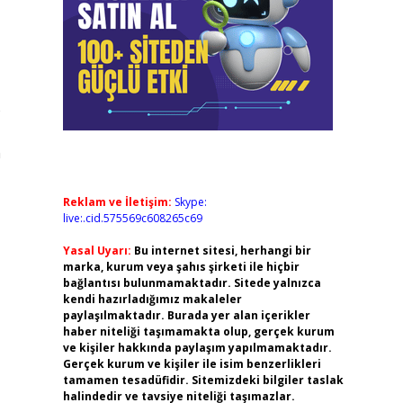
n
Reklam ve İletişim:
Skype:
live:.cid.575569c608265c69
Yasal Uyarı:
Bu internet sitesi, herhangi bir
marka, kurum veya şahıs şirketi ile hiçbir
bağlantısı bulunmamaktadır. Sitede yalnızca
kendi hazırladığımız makaleler
paylaşılmaktadır. Burada yer alan içerikler
haber niteliği taşımamakta olup, gerçek kurum
ve kişiler hakkında paylaşım yapılmamaktadır.
Gerçek kurum ve kişiler ile isim benzerlikleri
tamamen tesadüfidir. Sitemizdeki bilgiler taslak
halindedir ve tavsiye niteliği taşımazlar.