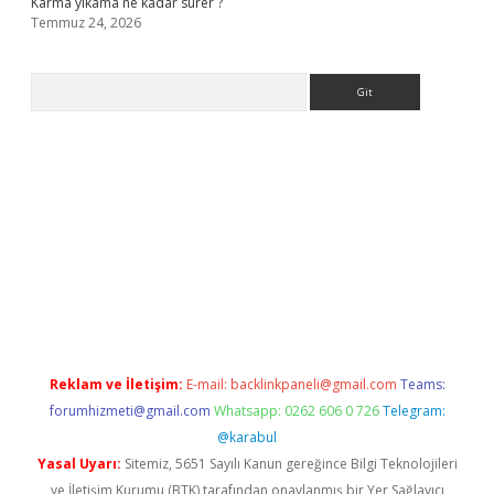
Karma yıkama ne kadar sürer ?
Temmuz 24, 2026
Arama
giriş
Reklam ve İletişim:
E-mail:
backlinkpaneli@gmail.com
Teams:
forumhizmeti@gmail.com
Whatsapp: 0262 606 0 726
Telegram:
@karabul
Yasal Uyarı:
Sitemiz, 5651 Sayılı Kanun gereğince Bilgi Teknolojileri
ve İletişim Kurumu (BTK) tarafından onaylanmış bir Yer Sağlayıcı