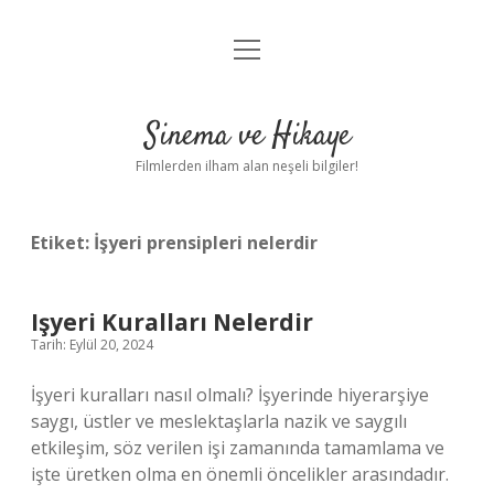
menüyü
Gizlilik Politikası
aç
Hakkımızda
Sinema ve Hikaye
Yasal Uyarı
Filmlerden ilham alan neşeli bilgiler!
Etiket:
İşyeri prensipleri nelerdir
Işyeri Kuralları Nelerdir
Tarih: Eylül 20, 2024
İşyeri kuralları nasıl olmalı? İşyerinde hiyerarşiye
saygı, üstler ve meslektaşlarla nazik ve saygılı
etkileşim, söz verilen işi zamanında tamamlama ve
işte üretken olma en önemli öncelikler arasındadır.