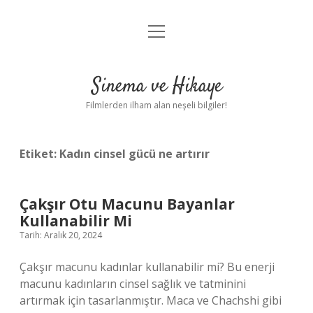
menüyü
Gizlilik Politikası
aç
Hakkımızda
Sinema ve Hikaye
Yasal Uyarı
Filmlerden ilham alan neşeli bilgiler!
Etiket:
Kadın cinsel gücü ne artırır
Çakşır Otu Macunu Bayanlar
Kullanabilir Mi
Tarih: Aralık 20, 2024
Çakşır macunu kadınlar kullanabilir mi? Bu enerji
macunu kadınların cinsel sağlık ve tatminini
artırmak için tasarlanmıştır. Maca ve Chachshi gibi