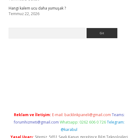
Hangi kalem ucu daha yumuşak ?
Temmuz 22, 2026
Arama
iriş
Reklam ve İletişim:
E-mail:
backlinkpaneli@gmail.com
Teams:
forumhizmeti@gmail.com
Whatsapp: 0262 606 0 726
Telegram:
@karabul
Yasal Uyarı:
Sitemiz, 5651 Sayılı Kanun gereğince Bilgi Teknolojileri