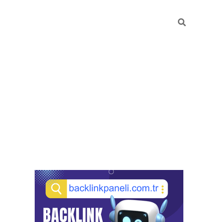
Sidebar
pia bella casino giriş