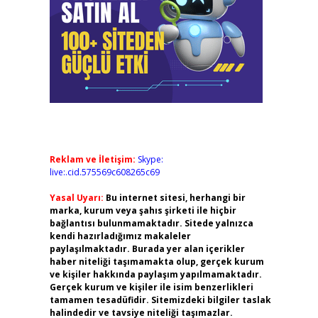
Reklam ve İletişim:
Skype:
live:.cid.575569c608265c69
Yasal Uyarı:
Bu internet sitesi, herhangi bir
marka, kurum veya şahıs şirketi ile hiçbir
bağlantısı bulunmamaktadır. Sitede yalnızca
kendi hazırladığımız makaleler
paylaşılmaktadır. Burada yer alan içerikler
haber niteliği taşımamakta olup, gerçek kurum
ve kişiler hakkında paylaşım yapılmamaktadır.
Gerçek kurum ve kişiler ile isim benzerlikleri
tamamen tesadüfidir. Sitemizdeki bilgiler taslak
halindedir ve tavsiye niteliği taşımazlar.