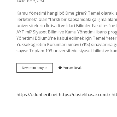
Tarih: Ekim 2, 2024
Kamu Yönetimi hangi bölüme girer? Temel olarak; ama
ilerletmek” olan “farklı bir kapsamdaki çalışma al
üniversitelerin İktisadi ve İdari Bilimler Fakültesi’
AYT mi? Siyaset Bilimi ve Kamu Yönetimi lisans prog
Yönetimi Bölümü’ne kabul edilmek için Temel Yeterlil
Yükseköğretim Kurumları Sınavı (YKS) sınavlarına gi
sayısı: Toplam 103 üniversitede siyaset bilimi ve 
Kamu
Devamını okuyun
Yorum Bırak
Yönetimi
Hangi
Bölümden
Alıyor
https://odunherif.net
https://dostelihasar.com.tr
ht