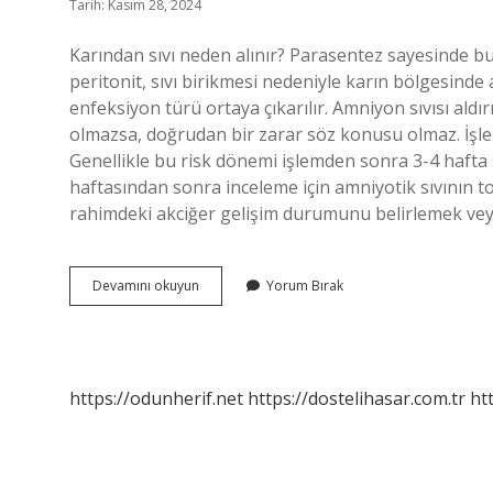
Tarih: Kasım 28, 2024
Karından sıvı neden alınır? Parasentez sayesinde bu bi
peritonit, sıvı birikmesi nedeniyle karın bölgesinde 
enfeksiyon türü ortaya çıkarılır. Amniyon sıvısı ald
olmazsa, doğrudan bir zarar söz konusu olmaz. İşle
Genellikle bu risk dönemi işlemden sonra 3-4 hafta 
haftasından sonra inceleme için amniyotik sıvının 
rahimdeki akciğer gelişim durumunu belirlemek veya
Göbekten
Devamını okuyun
Yorum Bırak
Sıvı
Neden
Alınır
https://odunherif.net
https://dostelihasar.com.tr
ht