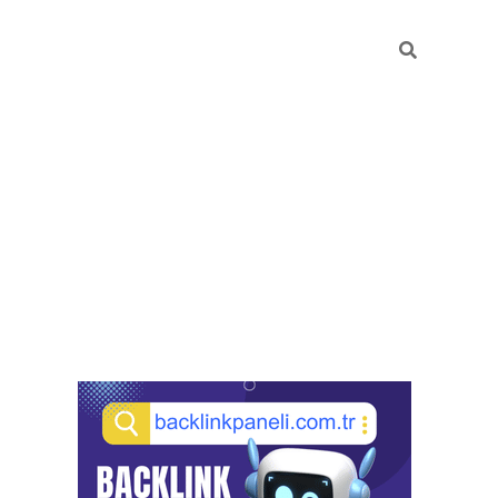
Sidebar
pia bella casino giriş