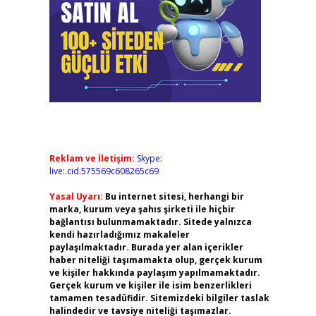
Reklam ve İletişim:
Skype:
live:.cid.575569c608265c69
Yasal Uyarı:
Bu internet sitesi, herhangi bir
marka, kurum veya şahıs şirketi ile hiçbir
bağlantısı bulunmamaktadır. Sitede yalnızca
kendi hazırladığımız makaleler
paylaşılmaktadır. Burada yer alan içerikler
haber niteliği taşımamakta olup, gerçek kurum
ve kişiler hakkında paylaşım yapılmamaktadır.
Gerçek kurum ve kişiler ile isim benzerlikleri
tamamen tesadüfidir. Sitemizdeki bilgiler taslak
halindedir ve tavsiye niteliği taşımazlar.