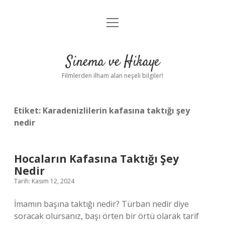
menüyü
Gizlilik Politikası
aç
Hakkımızda
Sinema ve Hikaye
Yasal Uyarı
Filmlerden ilham alan neşeli bilgiler!
Etiket:
Karadenizlilerin kafasına taktığı şey
nedir
Hocaların Kafasına Taktığı Şey
Nedir
Tarih: Kasım 12, 2024
İmamın başına taktığı nedir? Türban nedir diye
soracak olursanız, başı örten bir örtü olarak tarif