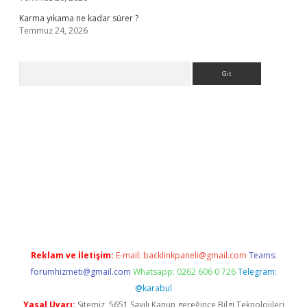
Karma yıkama ne kadar sürer ?
Temmuz 24, 2026
Arama
ş
Reklam ve İletişim:
E-mail:
backlinkpaneli@gmail.com
Teams:
forumhizmeti@gmail.com
Whatsapp: 0262 606 0 726
Telegram:
@karabul
Yasal Uyarı:
Sitemiz, 5651 Sayılı Kanun gereğince Bilgi Teknolojileri