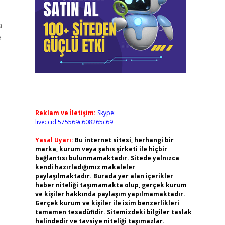
a
e
Reklam ve İletişim:
Skype:
live:.cid.575569c608265c69
Yasal Uyarı:
Bu internet sitesi, herhangi bir
marka, kurum veya şahıs şirketi ile hiçbir
bağlantısı bulunmamaktadır. Sitede yalnızca
kendi hazırladığımız makaleler
paylaşılmaktadır. Burada yer alan içerikler
haber niteliği taşımamakta olup, gerçek kurum
ve kişiler hakkında paylaşım yapılmamaktadır.
Gerçek kurum ve kişiler ile isim benzerlikleri
tamamen tesadüfidir. Sitemizdeki bilgiler taslak
halindedir ve tavsiye niteliği taşımazlar.