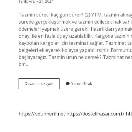
Tarih: Aralık 21, 2024
Tazmin süreci kaç gün sürer? (2) YTM, tazmin alma
sürede gerçekleştirmek ve tazmin edilecek hak sahipl
ödemeleri yapmak üzere gerekli hazırlıkları yapma
onayı ile en fazla üç ay uzatılabilir. Kargoda tazmin
kaybolan kargolar için tazminat sağlar. Tazminat ta
belgeleri ekleyerek kolayca yapabilirsiniz. Formunu
başlayacağız. Tazmin ürün ne demek? Tazminat nedir
bir…
Kargo
Devamını okuyun
Yorum Bırak
Tazmin
Ne
Demek
https://odunherif.net
https://dostelihasar.com.tr
ht