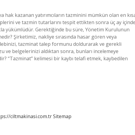
ya hak kazanan yatırımcıların tazminini mümkün olan en kıs
erini ve tazmin tutarlarını tespit ettikten sonra üç ay içind
kla yükümlüdür. Gerektiğinde bu süre, Yönetim Kurulunun
 nedir? Şirketimiz, nakliye sırasında hasar gören veya
lebinizi, tazminat talep formunu doldurarak ve gerekli
zu ve belgelerinizi aldıktan sonra, bunları incelemeye
? “Tazminat” kelimesi bir kaybı telafi etmek, kaybedilen
tps://ciltmakinasi.com.tr
Sitemap