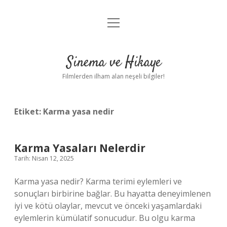
menüyü
Gizlilik Politikası
aç
Hakkımızda
Sinema ve Hikaye
Yasal Uyarı
Filmlerden ilham alan neşeli bilgiler!
Etiket:
Karma yasa nedir
Karma Yasaları Nelerdir
Tarih: Nisan 12, 2025
Karma yasa nedir? Karma terimi eylemleri ve
sonuçları birbirine bağlar. Bu hayatta deneyimlenen
iyi ve kötü olaylar, mevcut ve önceki yaşamlardaki
eylemlerin kümülatif sonucudur. Bu olgu karma