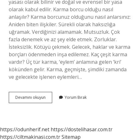
yasası olarak bilinir ve doğal ve evrensel bir yasa
olarak kabul edilir. Karma borcu olduğu nasıl
anlaşılır? Karma borcunuz olduğunu nasıl anlarsınız:
Aniden biten ilişkiler. Sürekli olarak haksızlığa
uğramak. Verdiğinizi alamamak. Mutsuzluk. Çok
fazla denemek ve az şey elde etmek. Zorluklar.
İsteksizlik. Kötüyü çekmek. Gelecek, haklar ve karma
borçları ödenmeden inşa edilemez. Kaç çeşit karma
vardır? Üç tür karma, ‘eylem’ anlamına gelen ‘kri’
kökünden gelir. Karma, geçmişte, şimdiki zamanda
ve gelecekte işlenen eylemleri…
Karma
Devamını okuyun
Yorum Bırak
Yasaları
Nelerdir
https://odunherif.net
https://dostelihasar.com.tr
https://ciltmakinasi.com.tr
Sitemap