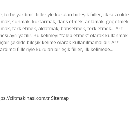
 to be yardımcı fiilleriyle kurulan birleşik fiiller, ilk sözcükte
: aşmak, sunmak, kurtarmak, dans etmek, anlamak, göç etmek,
lmak, fark etmek, aldatmak, bahsetmek, terk etmek… Arz
mesi ayrı yazılır. Bu kelimeyi “talep etmek” olarak kullanmak
hiçbir şekilde bileşik kelime olarak kullanılmamalıdır. Arz
dımcı fiilleriyle kurulan birleşik fiiller, ilk kelimede…
tps://ciltmakinasi.com.tr
Sitemap