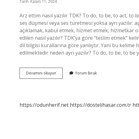
Tarih: Kasım 11, 2024
Arz ettim nasıl yazılır TDK? To do, to be, to act, to be,
ses düşmesi veya ses türetmesi yoksa ayrı yazılır
açıklamak, kabul etmek, hizmet etmek, hizmetkar o
edilen nasıl yazılır? TDK’ya göre “teslim etmek” keli
dil bilgisi kurallarına göre yanlıştır. Yani bu kelime 
edilmektedir neden ayrı yazılır? To do, to be, to be yar
Arzetmiş
Devamını okuyun
Yorum Bırak
Nasıl
Yazılır
https://odunherif.net
https://dostelihasar.com.tr
ht