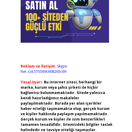
Reklam ve İletişim:
Skype:
live:.cid.575569c608265c69
Yasal Uyarı:
Bu internet sitesi, herhangi bir
marka, kurum veya şahıs şirketi ile hiçbir
bağlantısı bulunmamaktadır. Sitede yalnızca
kendi hazırladığımız makaleler
paylaşılmaktadır. Burada yer alan içerikler
haber niteliği taşımamakta olup, gerçek kurum
ve kişiler hakkında paylaşım yapılmamaktadır.
Gerçek kurum ve kişiler ile isim benzerlikleri
tamamen tesadüfidir. Sitemizdeki bilgiler taslak
halindedir ve tavsiye niteliği taşımazlar.