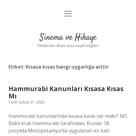
menüyü
Gizlilik Politikası
aç
Hakkımızda
Sinema ve Hikaye
Yasal Uyarı
Filmlerden ilham alan neşeli bilgiler!
Etiket:
Kısasa kısas hangi uygarlığa aittir
Hammurabi Kanunları Kısasa Kısas
Mı
Tarih: Şubat 21, 2025
Hammurabi kanunlarında kısasa kısas var mıdır? MS
Babil kralı Hammurabi tarafından. Bunlar 18.
yüzyılda Mezopotamya’da uygulanan en katı