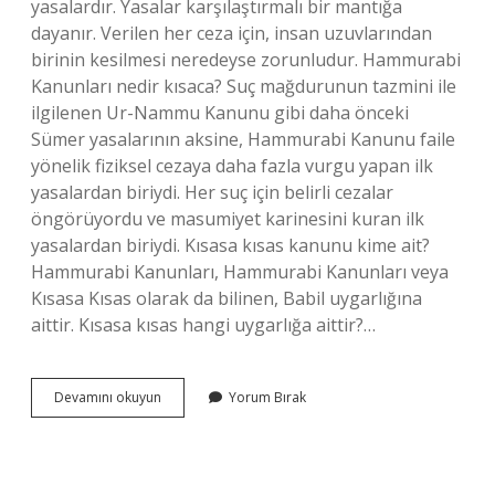
yasalardır. Yasalar karşılaştırmalı bir mantığa
dayanır. Verilen her ceza için, insan uzuvlarından
birinin kesilmesi neredeyse zorunludur. Hammurabi
Kanunları nedir kısaca? Suç mağdurunun tazmini ile
ilgilenen Ur-Nammu Kanunu gibi daha önceki
Sümer yasalarının aksine, Hammurabi Kanunu faile
yönelik fiziksel cezaya daha fazla vurgu yapan ilk
yasalardan biriydi. Her suç için belirli cezalar
öngörüyordu ve masumiyet karinesini kuran ilk
yasalardan biriydi. Kısasa kısas kanunu kime ait?
Hammurabi Kanunları, Hammurabi Kanunları veya
Kısasa Kısas olarak da bilinen, Babil uygarlığına
aittir. Kısasa kısas hangi uygarlığa aittir?…
Hammurabi
Devamını okuyun
Yorum Bırak
Kanunları
Kısasa
Kısas
Mı