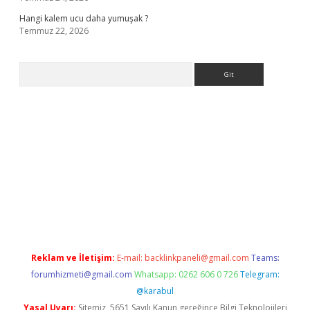
Hangi kalem ucu daha yumuşak ?
Temmuz 22, 2026
Arama
giriş
Reklam ve İletişim:
E-mail:
backlinkpaneli@gmail.com
Teams:
forumhizmeti@gmail.com
Whatsapp: 0262 606 0 726
Telegram:
@karabul
Yasal Uyarı:
Sitemiz, 5651 Sayılı Kanun gereğince Bilgi Teknolojileri