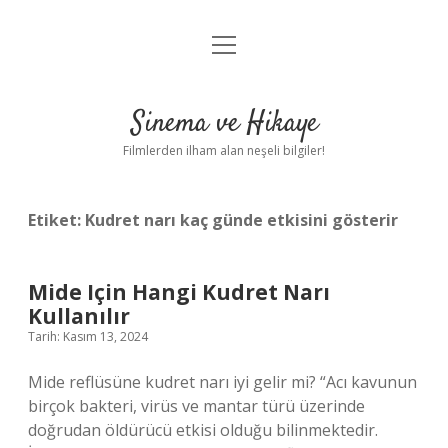
menüyü
Gizlilik Politikası
aç
Hakkımızda
Sinema ve Hikaye
Yasal Uyarı
Filmlerden ilham alan neşeli bilgiler!
Etiket:
Kudret narı kaç günde etkisini gösterir
Mide Için Hangi Kudret Narı
Kullanılır
Tarih: Kasım 13, 2024
Mide reflüsüne kudret narı iyi gelir mi? “Acı kavunun
birçok bakteri, virüs ve mantar türü üzerinde
doğrudan öldürücü etkisi olduğu bilinmektedir.