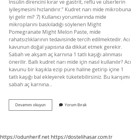
İnsülin direncini kırar ve gastrit, reflü ve ülserlerin
iyileşmesini hızlandırır.” Kudret narı mide mikrobuna
iyi gelir mi? 7) Kullanıcı yorumlarında mide
mikroplarını baskıladığı söylenen Might
Pomegranate Might Melon Paste, mide
rahatsızlıklarının tedavisinde tercih edilmektedir. Acı
kavunun doğal yapısına da dikkat etmek gerekir.
Sabah ve akşam aç karnına 1 tatlı kaşığı alınması
önerilir. Ballı kudret narı mide için nasıl kullanılır? Acı
kavunu bir kaşıkla ezip püre haline getirip içine 1
tatlı kaşığı bal ekleyerek tüketebilirsiniz. Bu karışımı
sabah aç karnına…
Mide
Devamını okuyun
Yorum Bırak
Için
Hangi
Kudret
Narı
Kullanılır
https://odunherif.net
https://dostelihasar.com.tr