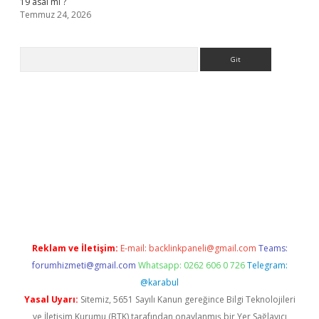
19 asal mı ?
Temmuz 24, 2026
Arama
 giriş
Reklam ve İletişim:
E-mail:
backlinkpaneli@gmail.com
Teams:
forumhizmeti@gmail.com
Whatsapp: 0262 606 0 726
Telegram:
@karabul
Yasal Uyarı:
Sitemiz, 5651 Sayılı Kanun gereğince Bilgi Teknolojileri
ve İletişim Kurumu (BTK) tarafından onaylanmış bir Yer Sağlayıcı