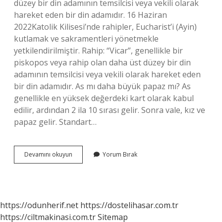
düzey bir din adamının temsilcisi veya vekili olarak
hareket eden bir din adamıdır. 16 Haziran
2022Katolik Kilisesi’nde rahipler, Eucharist’i (Ayin)
kutlamak ve sakramentleri yönetmekle
yetkilendirilmiştir. Rahip: “Vicar”, genellikle bir
piskopos veya rahip olan daha üst düzey bir din
adamının temsilcisi veya vekili olarak hareket eden
bir din adamıdır. As mı daha büyük papaz mı? As
genellikle en yüksek değerdeki kart olarak kabul
edilir, ardından 2 ila 10 sırası gelir. Sonra vale, kız ve
papaz gelir. Standart…
Papazdan
Devamını okuyun
Yorum Bırak
Sonra
Ne
Gelir
https://odunherif.net
https://dostelihasar.com.tr
https://ciltmakinasi.com.tr
Sitemap