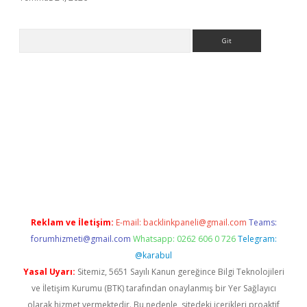
Arama
giriş
Reklam ve İletişim:
E-mail:
backlinkpaneli@gmail.com
Teams:
forumhizmeti@gmail.com
Whatsapp: 0262 606 0 726
Telegram:
@karabul
Yasal Uyarı:
Sitemiz, 5651 Sayılı Kanun gereğince Bilgi Teknolojileri
ve İletişim Kurumu (BTK) tarafından onaylanmış bir Yer Sağlayıcı
olarak hizmet vermektedir. Bu nedenle, sitedeki içerikleri proaktif