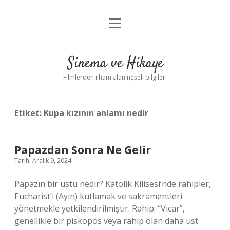
menüyü
Gizlilik Politikası
aç
Hakkımızda
Sinema ve Hikaye
Yasal Uyarı
Filmlerden ilham alan neşeli bilgiler!
Etiket:
Kupa kızının anlamı nedir
Papazdan Sonra Ne Gelir
Tarih: Aralık 9, 2024
Papazın bir üstü nedir? Katolik Kilisesi’nde rahipler,
Eucharist’i (Ayin) kutlamak ve sakramentleri
yönetmekle yetkilendirilmiştir. Rahip: “Vicar”,
genellikle bir piskopos veya rahip olan daha üst