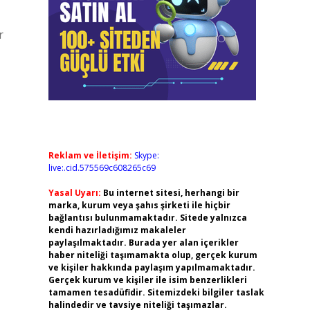
r
Reklam ve İletişim:
Skype:
live:.cid.575569c608265c69
Yasal Uyarı:
Bu internet sitesi, herhangi bir
marka, kurum veya şahıs şirketi ile hiçbir
bağlantısı bulunmamaktadır. Sitede yalnızca
kendi hazırladığımız makaleler
paylaşılmaktadır. Burada yer alan içerikler
haber niteliği taşımamakta olup, gerçek kurum
ve kişiler hakkında paylaşım yapılmamaktadır.
Gerçek kurum ve kişiler ile isim benzerlikleri
tamamen tesadüfidir. Sitemizdeki bilgiler taslak
halindedir ve tavsiye niteliği taşımazlar.