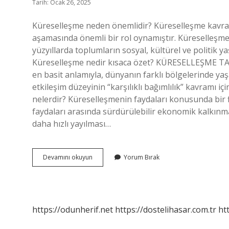
Tarih: Ocak 26, 2025
Küreselleşme neden önemlidir? Küreselleşme kavramı
aşamasında önemli bir rol oynamıştır. Küreselleşme
yüzyıllarda toplumların sosyal, kültürel ve politi
Küreselleşme nedir kısaca özet? KÜRESELLEŞME TA
en basit anlamıyla, dünyanın farklı bölgelerinde yaş
etkileşim düzeyinin “karşılıklı bağımlılık” kavramı i
nelerdir? Küreselleşmenin faydaları konusunda bir fi
faydaları arasında sürdürülebilir ekonomik kalkınma,
daha hızlı yayılması…
Küreselleşmenin
Devamını okuyun
Yorum Bırak
Önemi
Nedir
https://odunherif.net
https://dostelihasar.com.tr
ht