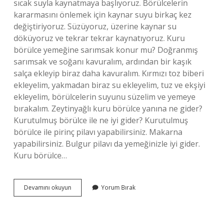
sıcak suyla kaynatmaya başlıyoruz. Börülcelerin
kararmasını önlemek için kaynar suyu birkaç kez
değiştiriyoruz. Süzüyoruz, üzerine kaynar su
döküyoruz ve tekrar tekrar kaynatıyoruz. Kuru
börülce yemeğine sarımsak konur mu? Doğranmış
sarımsak ve soğanı kavuralım, ardından bir kaşık
salça ekleyip biraz daha kavuralım. Kırmızı toz biberi
ekleyelim, yakmadan biraz su ekleyelim, tuz ve ekşiyi
ekleyelim, börülcelerin suyunu süzelim ve yemeye
bırakalım. Zeytinyağlı kuru börülce yanına ne gider?
Kurutulmuş börülce ile ne iyi gider? Kurutulmuş
börülce ile pirinç pilavı yapabilirsiniz. Makarna
yapabilirsiniz. Bulgur pilavı da yemeğinizle iyi gider.
Kuru börülce…
Zeytinyağlı
Devamını okuyun
Yorum Bırak
Kuru
Börülce
Yemeği