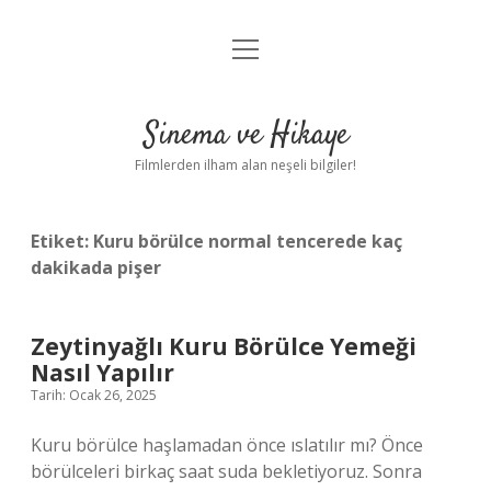
menüyü
Gizlilik Politikası
aç
Hakkımızda
Sinema ve Hikaye
Yasal Uyarı
Filmlerden ilham alan neşeli bilgiler!
Etiket:
Kuru börülce normal tencerede kaç
dakikada pişer
Zeytinyağlı Kuru Börülce Yemeği
Nasıl Yapılır
Tarih: Ocak 26, 2025
Kuru börülce haşlamadan önce ıslatılır mı? Önce
börülceleri birkaç saat suda bekletiyoruz. Sonra