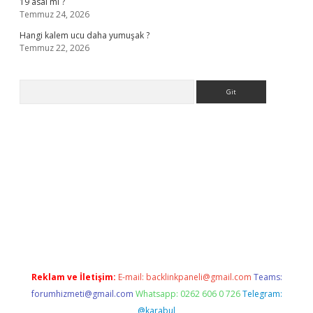
19 asal mı ?
Temmuz 24, 2026
Hangi kalem ucu daha yumuşak ?
Temmuz 22, 2026
Arama
giriş
Reklam ve İletişim:
E-mail:
backlinkpaneli@gmail.com
Teams:
forumhizmeti@gmail.com
Whatsapp: 0262 606 0 726
Telegram:
@karabul