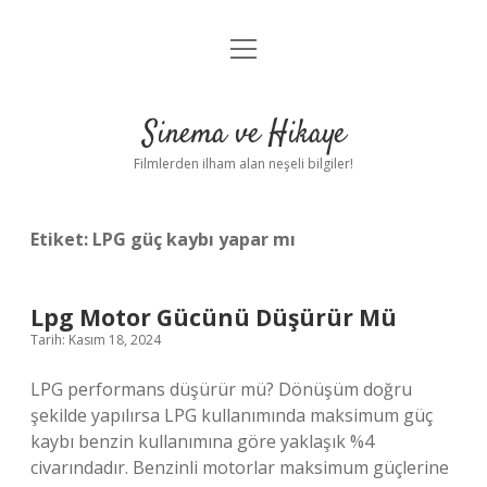
menüyü
Gizlilik Politikası
aç
Hakkımızda
Sinema ve Hikaye
Yasal Uyarı
Filmlerden ilham alan neşeli bilgiler!
Etiket:
LPG güç kaybı yapar mı
Lpg Motor Gücünü Düşürür Mü
Tarih: Kasım 18, 2024
LPG performans düşürür mü? Dönüşüm doğru
şekilde yapılırsa LPG kullanımında maksimum güç
kaybı benzin kullanımına göre yaklaşık %4
civarındadır. Benzinli motorlar maksimum güçlerine