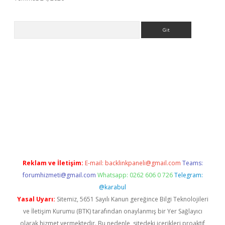
Arama
giriş
Reklam ve İletişim:
E-mail:
backlinkpaneli@gmail.com
Teams:
forumhizmeti@gmail.com
Whatsapp: 0262 606 0 726
Telegram:
@karabul
Yasal Uyarı:
Sitemiz, 5651 Sayılı Kanun gereğince Bilgi Teknolojileri
ve İletişim Kurumu (BTK) tarafından onaylanmış bir Yer Sağlayıcı
olarak hizmet vermektedir. Bu nedenle, sitedeki içerikleri proaktif