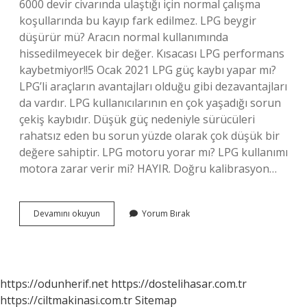
6000 devir civarında ulaştığı için normal çalışma
koşullarında bu kayıp fark edilmez. LPG beygir
düşürür mü? Aracın normal kullanımında
hissedilmeyecek bir değer. Kısacası LPG performans
kaybetmiyor!!5 Ocak 2021 LPG güç kaybı yapar mı?
LPG’li araçların avantajları olduğu gibi dezavantajları
da vardır. LPG kullanıcılarının en çok yaşadığı sorun
çekiş kaybıdır. Düşük güç nedeniyle sürücüleri
rahatsız eden bu sorun yüzde olarak çok düşük bir
değere sahiptir. LPG motoru yorar mı? LPG kullanımı
motora zarar verir mi? HAYIR. Doğru kalibrasyon…
Lpg
Devamını okuyun
Yorum Bırak
Motor
Gücünü
Düşürür
Mü
https://odunherif.net
https://dostelihasar.com.tr
https://ciltmakinasi.com.tr
Sitemap