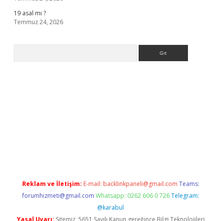
19 asal mı ?
Temmuz 24, 2026
Arama
 giriş
Reklam ve İletişim:
E-mail:
backlinkpaneli@gmail.com
Teams:
forumhizmeti@gmail.com
Whatsapp: 0262 606 0 726
Telegram:
@karabul
Yasal Uyarı:
Sitemiz, 5651 Sayılı Kanun gereğince Bilgi Teknolojileri