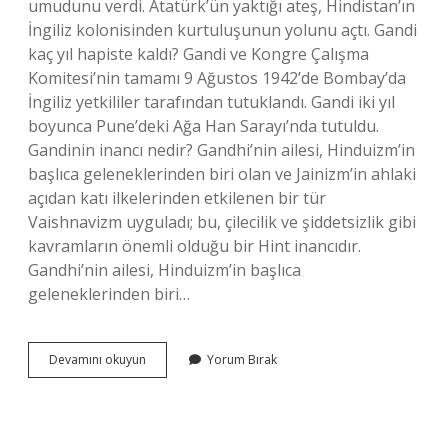
umudunu verdi. Atatürk’ün yaktığı ateş, Hindistan’ın
İngiliz kolonisinden kurtuluşunun yolunu açtı. Gandi
kaç yıl hapiste kaldı? Gandi ve Kongre Çalışma
Komitesi’nin tamamı 9 Ağustos 1942’de Bombay’da
İngiliz yetkililer tarafından tutuklandı. Gandi iki yıl
boyunca Pune’deki Ağa Han Sarayı’nda tutuldu.
Gandinin inancı nedir? Gandhi’nin ailesi, Hinduizm’in
başlıca geleneklerinden biri olan ve Jainizm’in ahlaki
açıdan katı ilkelerinden etkilenen bir tür
Vaishnavizm uyguladı; bu, çilecilik ve şiddetsizlik gibi
kavramların önemli olduğu bir Hint inancıdır.
Gandhi’nin ailesi, Hinduizm’in başlıca
geleneklerinden biri…
Türkiyede
Devamını okuyun
Yorum Bırak
Gandi
Kimdir