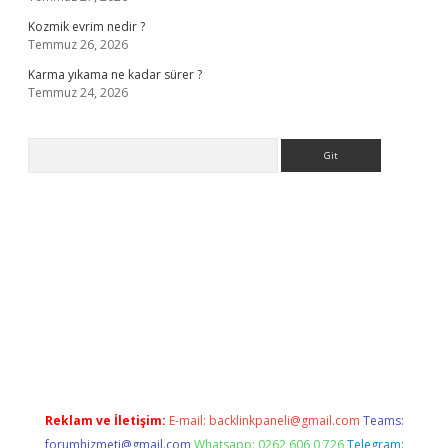
Kozmik evrim nedir ?
Temmuz 26, 2026
Karma yıkama ne kadar sürer ?
Temmuz 24, 2026
Arama
giriş
Reklam ve İletişim:
E-mail:
backlinkpaneli@gmail.com
Teams:
forumhizmeti@gmail.com
Whatsapp: 0262 606 0 726
Telegram: