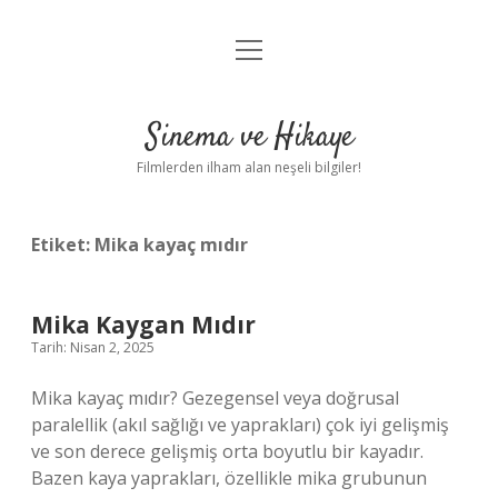
menüyü
Gizlilik Politikası
aç
Hakkımızda
Sinema ve Hikaye
Yasal Uyarı
Filmlerden ilham alan neşeli bilgiler!
Etiket:
Mika kayaç mıdır
Mika Kaygan Mıdır
Tarih: Nisan 2, 2025
Mika kayaç mıdır? Gezegensel veya doğrusal
paralellik (akıl sağlığı ve yaprakları) çok iyi gelişmiş
ve son derece gelişmiş orta boyutlu bir kayadır.
Bazen kaya yaprakları, özellikle mika grubunun