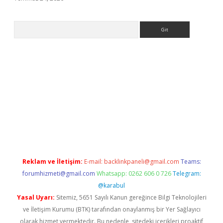
Arama
giriş
Reklam ve İletişim:
E-mail:
backlinkpaneli@gmail.com
Teams:
forumhizmeti@gmail.com
Whatsapp: 0262 606 0 726
Telegram:
@karabul
Yasal Uyarı:
Sitemiz, 5651 Sayılı Kanun gereğince Bilgi Teknolojileri
ve İletişim Kurumu (BTK) tarafından onaylanmış bir Yer Sağlayıcı
olarak hizmet vermektedir. Bu nedenle, sitedeki içerikleri proaktif