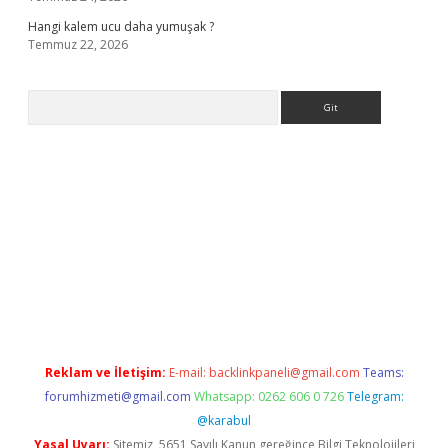
Hangi kalem ucu daha yumuşak ?
Temmuz 22, 2026
Arama
giriş
Reklam ve İletişim:
E-mail:
backlinkpaneli@gmail.com
Teams:
forumhizmeti@gmail.com
Whatsapp: 0262 606 0 726
Telegram:
@karabul
Yasal Uyarı:
Sitemiz, 5651 Sayılı Kanun gereğince Bilgi Teknolojileri