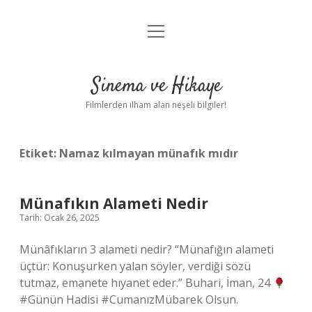
menüyü
Gizlilik Politikası
aç
Hakkımızda
Sinema ve Hikaye
Yasal Uyarı
Filmlerden ilham alan neşeli bilgiler!
Etiket:
Namaz kılmayan münafık mıdır
Münafıkın Alameti Nedir
Tarih: Ocak 26, 2025
Münâfıkların 3 alameti nedir? “Münafığın alameti
üçtür: Konuşurken yalan söyler, verdiği sözü
tutmaz, emanete hıyanet eder.” Buhari, İman, 24
#Günün Hadisi #CumanızMübarek Olsun.