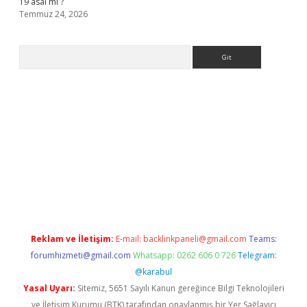
19 asal mı ?
Temmuz 24, 2026
Arama
giriş
Reklam ve İletişim:
E-mail:
backlinkpaneli@gmail.com
Teams:
forumhizmeti@gmail.com
Whatsapp: 0262 606 0 726
Telegram:
@karabul
Yasal Uyarı:
Sitemiz, 5651 Sayılı Kanun gereğince Bilgi Teknolojileri
ve İletişim Kurumu (BTK) tarafından onaylanmış bir Yer Sağlayıcı