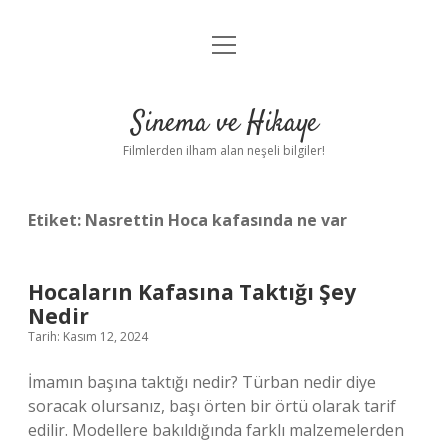
menüyü
Gizlilik Politikası
aç
Hakkımızda
Sinema ve Hikaye
Yasal Uyarı
Filmlerden ilham alan neşeli bilgiler!
Etiket:
Nasrettin Hoca kafasında ne var
Hocaların Kafasına Taktığı Şey
Nedir
Tarih: Kasım 12, 2024
İmamın başına taktığı nedir? Türban nedir diye
soracak olursanız, başı örten bir örtü olarak tarif
edilir. Modellere bakıldığında farklı malzemelerden